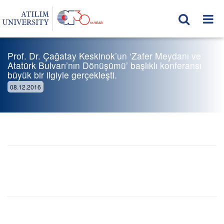
Prof. Dr. Çağatay Keskinok’un ‘Zafer Meydanı ve
Atatürk Bulvarı’nın Dönüşümü’ başlıklı konferansı
büyük bir ilgiyle gerçekleşti.
08.12.2016