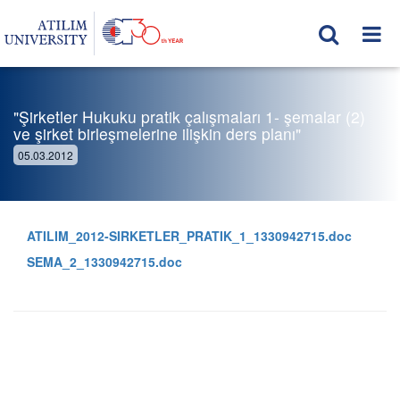
"Şirketler Hukuku pratik çalışmaları 1- şemalar (2)
ve şirket birleşmelerine ilişkin ders planı"
05.03.2012
ATILIM_2012-SIRKETLER_PRATIK_1_1330942715.doc
SEMA_2_1330942715.doc