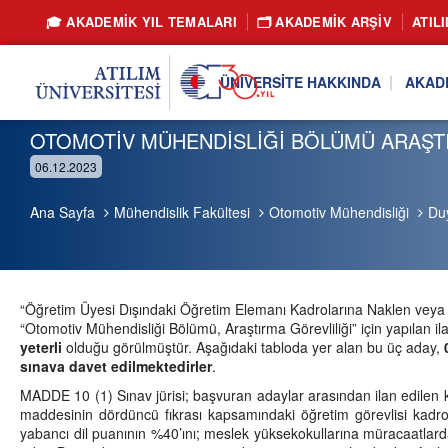
🎓 AKADEMİK YIL TEMALARI
🗂️ AKADEMIK ARŞIV
ATIL
ÜNIVERSITE HAKKINDA
AKAD
OTOMOTİV MÜHENDİSLİĞİ BÖLÜMÜ ARAŞT
06.12.2023
Ana Sayfa
Mühendislik Fakültesi
Otomotiv Mühendisliği
Du
“Öğretim Üyesi Dışındaki Öğretim Elemanı Kadrolarına Naklen veya A
“Otomotiv Mühendisliği Bölümü, Araştırma Görevliliği” için yapılan i
yeterli
olduğu görülmüştür. Aşağıdaki tabloda yer alan bu üç aday,
sınava davet edilmektedirler
.
MADDE 10 (1) Sınav jürisi; başvuran adaylar arasından ilan edilen 
maddesinin dördüncü fıkrası kapsamındaki öğretim görevlisi kadr
yabancı dil puanının %40’ını; meslek yüksekokullarına müracaatlarda