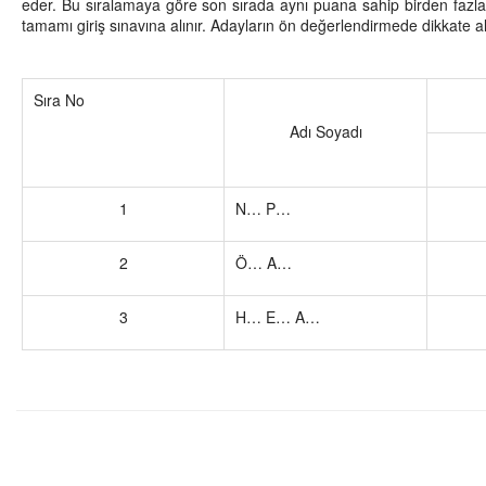
eder. Bu sıralamaya göre son sırada aynı puana sahip birden fazla a
tamamı giriş sınavına alınır. Adayların ön değerlendirmede dikkate alın
Sıra No
Adı Soyadı
1
N… P…
2
Ö… A…
3
H… E… A…