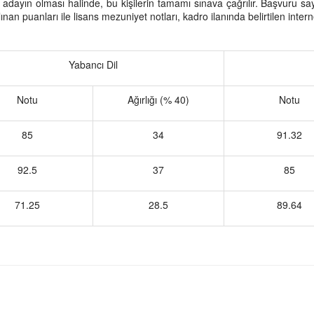
dayın olması halinde, bu kişilerin tamamı sınava çağrılır. Başvuru say
an puanları ile lisans mezuniyet notları, kadro ilanında belirtilen interne
Yabancı Dil
Notu
Ağırlığı (% 40)
Notu
85
34
91.32
92.5
37
85
71.25
28.5
89.64