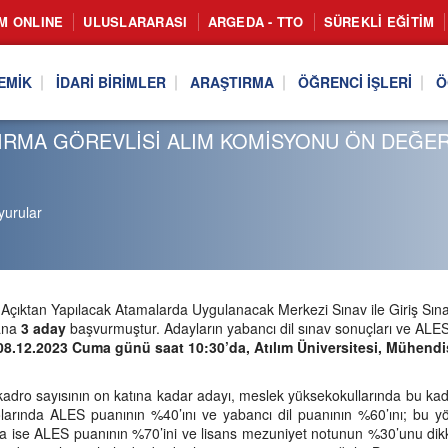
IM ONLINE
ULUSLARARASI
ARGEDA - TTO
SÜREKLI EĞITIM
EMIK
İDARI BIRIMLER
ARAŞTIRMA
ÖĞRENCI İŞLERI
Ö
IRMA GÖREVLİSİ ALIM KOMİSYONU ÖN DEĞ
yurular
çıktan Yapılacak Atamalarda Uygulanacak Merkezi Sınav ile Giriş Sınav
lana
3 aday
başvurmuştur. Adayların yabancı dil sınav sonuçları ve ALES
08.12.2023 Cuma günü saat 10:30’da, Atılım Üniversitesi, Mühendisl
kadro sayısının on katına kadar adayı, meslek yüksekokullarında bu kad
olarında ALES puanının %40’ını ve yabancı dil puanının %60’ını; bu 
 ise ALES puanının %70’ini ve lisans mezuniyet notunun %30’unu dikkate