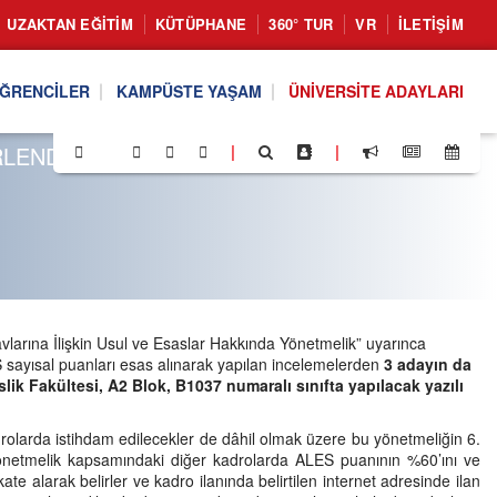
UZAKTAN EĞITIM
KÜTÜPHANE
360° TUR
VR
İLETIŞIM
ĞRENCILER
KAMPÜSTE YAŞAM
ÜNIVERSITE ADAYLARI
ERLENDİRME SONUCU
|
|
larına İlişkin Usul ve Esaslar Hakkında Yönetmelik” uyarınca
 sayısal puanları esas alınarak yapılan incelemelerden
3 adayın da
ik Fakültesi, A2 Blok, B1037 numaralı sınıfta yapılacak yazılı
rolarda istihdam edilecekler de dâhil olmak üzere bu yönetmeliğin 6.
yönetmelik kapsamındaki diğer kadrolarda ALES puanının %60’ını ve
 alarak belirler ve kadro ilanında belirtilen internet adresinde ilan