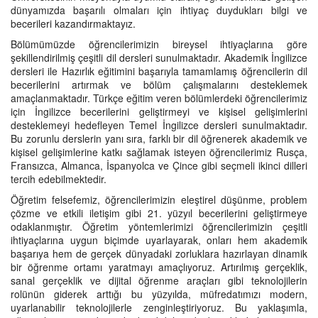
dünyamızda başarılı olmaları için ihtiyaç duydukları bilgi ve
becerileri kazandırmaktayız.
Bölümümüzde öğrencilerimizin bireysel ihtiyaçlarına göre
şekillendirilmiş çeşitli dil dersleri sunulmaktadır. Akademik İngilizce
dersleri ile Hazırlık eğitimini başarıyla tamamlamış öğrencilerin dil
becerilerini artırmak ve bölüm çalışmalarını desteklemek
amaçlanmaktadır. Türkçe eğitim veren bölümlerdeki öğrencilerimiz
için İngilizce becerilerini geliştirmeyi ve kişisel gelişimlerini
desteklemeyi hedefleyen Temel İngilizce dersleri sunulmaktadır.
Bu zorunlu derslerin yanı sıra, farklı bir dil öğrenerek akademik ve
kişisel gelişimlerine katkı sağlamak isteyen öğrencilerimiz Rusça,
Fransızca, Almanca, İspanyolca ve Çince gibi seçmeli ikinci dilleri
tercih edebilmektedir.
Öğretim felsefemiz, öğrencilerimizin eleştirel düşünme, problem
çözme ve etkili iletişim gibi 21. yüzyıl becerilerini geliştirmeye
odaklanmıştır. Öğretim yöntemlerimizi öğrencilerimizin çeşitli
ihtiyaçlarına uygun biçimde uyarlayarak, onları hem akademik
başarıya hem de gerçek dünyadaki zorluklara hazırlayan dinamik
bir öğrenme ortamı yaratmayı amaçlıyoruz. Artırılmış gerçeklik,
sanal gerçeklik ve dijital öğrenme araçları gibi teknolojilerin
rolünün giderek arttığı bu yüzyılda, müfredatımızı modern,
uyarlanabilir teknolojilerle zenginleştiriyoruz. Bu yaklaşımla,