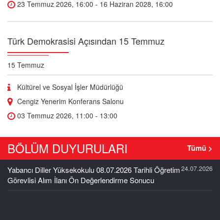
23 Temmuz 2026, 16:00 - 16 Haziran 2028, 16:00
Türk Demokrasisi Açısından 15 Temmuz
15 Temmuz
Kültürel ve Sosyal İşler Müdürlüğü
Cengiz Yenerim Konferans Salonu
03 Temmuz 2026, 11:00 - 13:00
BÖLÜM
DUYURULARI
Tümü >
Teacher's Treasure Box
24.07.2026
Yabancı Diller Yüksekokulu 08.07.2026 Tarihli Öğretim
School of Foreign Languages
Görevlisi Alım İlanı Ön Değerlendirme Sonucu
Atılım Üniversitesi
School of Foreign Languages