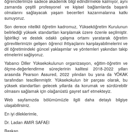
öğrencilerimize sadece akademik bilgi edindirmekle kalmıyor, aynı
zamanda çeşitli profesyonel ve kişisel bağlamlarda başarılı
olmalarını sağlayacak yaşam becerileri kazanmalarına katkı
sunuyoruz.
Son derece nitelikli öğretim kadromuz, Yükseköğretim Kurulunun
belirlediği yüksek standartları karşılamak üzere özenle seçilmiştir.
İşbirlikçi ve destek odaklı çalışma ortamı yaratarak öğretim
görevlilerimizin gelişen öğrenci ihtiyaçlarını karşılayabilmelerini ve
dil öğretimindeki güncel yaklaşımlar ve yöntemleri yakından takip
etmelerini sağlıyoruz.
Yabancı Diller Yüksekokulunun organizasyon, eğitim-öğretim ve
ölçme-değerlendirme süreçlerinin kalitesi 2018-2022 yılları
arasında Pearson Assured, 2022 yılından bu yana da YÖKAK
tarafından tescillenmiştir. Yüksekokulun bir parçası olarak, bu
yüksek standartları gelecek yıllarda da korumak ve sürdürebilir
olmasını sağlamak için olağanüstü gayret sarf etmekteyiz.
Web sayfamızda bölümümüzle ilgili daha detaylı bilgiye
ulaşabilirsiniz.
En iyi dileklerimle,
Dr. Ladan AMIR SAFAEI
Başkan