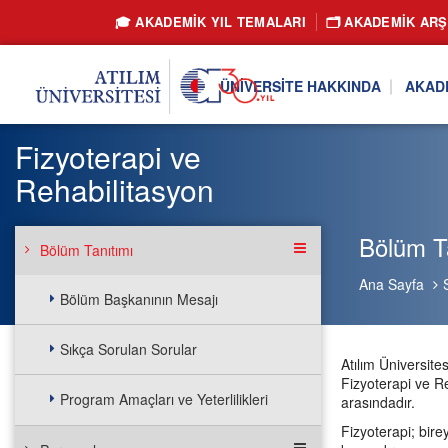
🎓 AKADEMİK YIL TEMALARI
🗂️ AKADEMIK ARŞ
ÜNIVERSITE HAKKINDA
AKAD
Fizyoterapi ve
Rehabilitasyon
Bölüm Ta
Bölüm Tanıtımı
Ana Sayfa
Bölüm Başkanının Mesajı
Sıkça Sorulan Sorular
Atılım Üniversit
Fizyoterapi ve Re
Program Amaçları ve Yeterlilikleri
arasındadır.
Fizyoterapi; bire