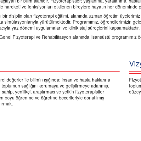
layan bir bilim alanıdır. Fizyoterapistler; yaşlanma, yaralanma, hastal
le hareketi ve fonksiyonları etkilenen bireylere hayatın her döneminde 
ı bir disiplin olan fizyoterapi eğitimi, alanında uzman öğretim üyelerimi
a simülasyonlarıyla yürütülmektedir. Programımız, öğrencilerimizin gelece
cıyla yaz dönemi uygulamaları ve klinik staj süreçlerini kapsamaktadır.
Genel Fizyoterapi ve Rehabilitasyon alanında lisansüstü programımız ö
Viz
rel değerler ile bilimin ışığında; insan ve hasta haklarına
Fizyot
 ve toplumun sağlığını korumaya ve geliştirmeye adanmış,
toplum
sahip, yenilikçi, araştırmacı ve yetkin fizyoterapistler
düzey
am boyu öğrenme ve öğretme becerileriyle donatılmış
ırmak.