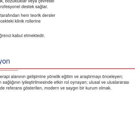
ık, bozukluklar veya çevresel
profesyonel destek sağlar.
z tarafından hem teorik dersler
kteki klinik rollerine
ğrenci kabul etmektedir.
yon
erapi alanının gelişimine yönelik eğitim ve araştırmayı önceleyen;
 sağlığının iyileştirilmesinde etkin rol oynayan; ulusal ve uluslararası
de referans gösterilen, modern ve saygın bir kurum olmak.