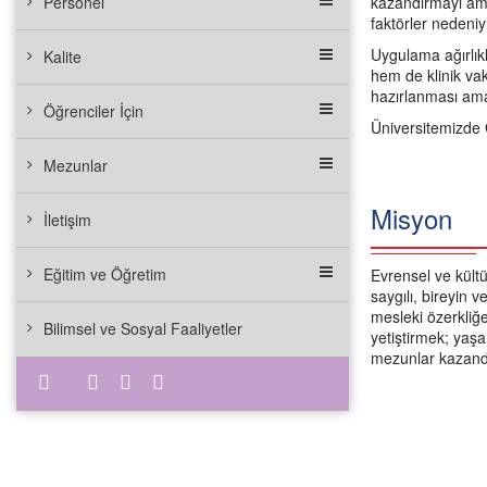
Personel
kazandırmayı amaç
faktörler nedeniy
Uygulama ağırlıkl
Kalite
hem de klinik vak
hazırlanması ama
Öğrenciler İçin
Üniversitemizde 
Mezunlar
Misyon
İletişim
Eğitim ve Öğretim
Evrensel ve kültü
saygılı, bireyin
mesleki özerkliğe 
Bilimsel ve Sosyal Faaliyetler
yetiştirmek; yaş
mezunlar kazand