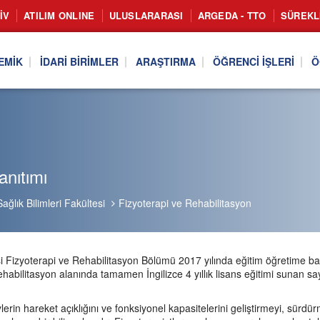
IV
ATILIM ONLINE
ULUSLARARASI
ARGEDA - TTO
SÜREKL
EMIK
İDARI BIRIMLER
ARAŞTIRMA
ÖĞRENCI İŞLERI
Ö
nıtımı
Sağlık Bilimleri Fakültesi
Fizyoterapi ve Rehabilitasyon
esi Fizyoterapi ve Rehabilitasyon Bölümü 2017 yılında eğitim öğretime b
habilitasyon alanında tamamen İngilizce 4 yıllık lisans eğitimi sunan say
ylerin hareket açıklığını ve fonksiyonel kapasitelerini geliştirmeyi, sürd