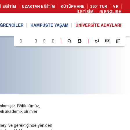
I EĞITIM
UZAKTAN EĞITIM
KÜTÜPHANE
360° TUR
VR
İLETIŞIM
ENGLISH
ĞRENCILER
KAMPÜSTE YAŞAM
ÜNIVERSITE ADAYLARI
|
|
aşlamıştır. Bölümümüz,
ılı akademik birimler
ürmeyi ve gerektiğinde yeniden