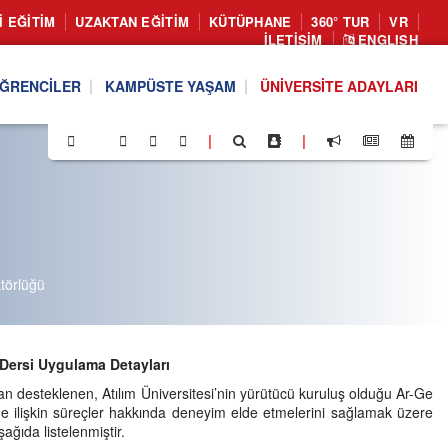
I EĞITIM
UZAKTAN EĞITIM
KÜTÜPHANE
360° TUR
VR
İLETIŞIM
ENGLISH
ĞRENCILER
KAMPÜSTE YAŞAM
ÜNIVERSITE ADAYLARI
|
|
törlüğü
Dersi Uygulama Detayları
n desteklenen, Atılım Üniversitesi’nin yürütücü kuruluş olduğu Ar-Ge
ine ilişkin süreçler hakkında deneyim elde etmelerini sağlamak üzere
şağıda listelenmiştir.