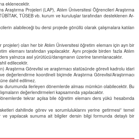
na eklenecektir.
s Araştırma Projeleri (LAP), Atılım Üniversitesi Öğrencileri Araştırma
TÜBİTAK, TÜSEB vb. kurum ve kuruluşlar tarafından desteklenen Ar-
cilerin alabileceği bu dersi projede gönüllü olarak çalışmalara katılan
projeler) olan her bir Atılım Üniversitesi öğretim elemanı için ayrı bir
tim elemanı tarafından yapılacaktır. Aynı projede birden fazla Atılım
rs yalnızca asıl yürütücü/danışmanın üzerine tanımlanacaktır.
il edilecektir.
in) Araştırma Görevlisi ve araştırmacı statüsünde görevli kadrolu idari
ve değerlendirme koordineli biçimde Araştırma Görevlisi/Araştırmacı
yüküne dahil edilmez.
ası durumunda ilerleyen dönemlerde alması mümkün olabilecektir. Bu
çalışmaların değerlendirmeleri kapsamında yapılacaktır.
ki dönemlerde tekrar açılsa bile öğretim elemanı ders yükü hesabında
aketleri dahilinde görev ve sorumluluklarını yerine getirmesi” temel
ve yapılacak sunuma ait bilgiler dersin bilgi formunda detaylı bir