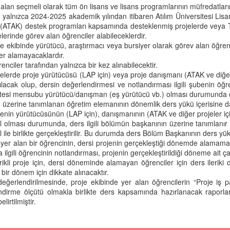
alan seçmeli olarak tüm ön lisans ve lisans programlarının müfredatları
 yalnızca 2024-2025 akademik yılından itibaren Atılım Üniversitesi Lisan
i (ATAK) destek programları kapsamında desteklenmiş projelerde veya 
lerinde görev alan öğrenciler alabileceklerdir.
roje ekibinde yürütücü, araştırmacı veya bursiyer olarak görev alan öğren
er alamayacaklardır.
enciler tarafından yalnızca bir kez alınabilecektir.
rojelerde proje yürütücüsü (LAP için) veya proje danışmanı (ATAK ve diğer 
lacak olup, dersin değerlendirmesi ve notlandırması ilgili şubenin öğre
itesi mensubu yürütücü/danışman (eş yürütücü vb.) olması durumunda de
 üzerine tanımlanan öğretim elemanının dönemlik ders yükü içerisine dah
rojenin yürütücüsünün (LAP için), danışmanının (ATAK ve diğer projeler iç
 olması durumunda, ders ilgili bölümün başkanının üzerine tanımlanır 
 ile birlikte gerçekleştirilir. Bu durumda ders Bölüm Başkanının ders 
 yer alan bir öğrencinin, dersi projenin gerçekleştiği dönemde alamam
ilgili öğrencinin notlandırması, projenin gerçekleştirildiği döneme ait 
rikli proje için, dersi döneminde alamayan öğrenciler için ders ileri
 bir dönem için dikkate alınacaktır.
eğerlendirilmesinde, proje ekibinde yer alan öğrencilerin “Proje iş p
ndirme ölçütü olmakla birlikte ders kapsamında hazırlanacak raporlar 
elirtilmiştir.