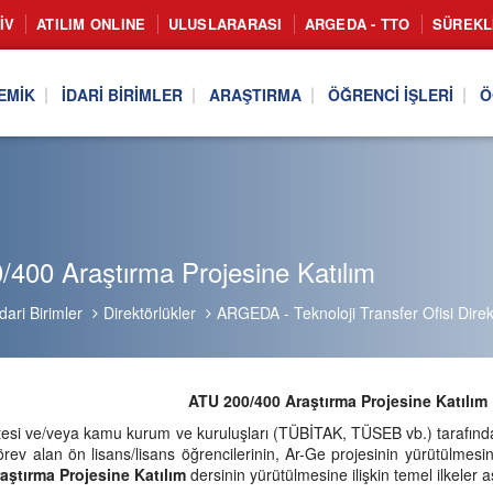
IV
ATILIM ONLINE
ULUSLARARASI
ARGEDA - TTO
SÜREKL
EMIK
İDARI BIRIMLER
ARAŞTIRMA
ÖĞRENCI İŞLERI
Ö
400 Araştırma Projesine Katılım
İdari Birimler
Direktörlükler
ARGEDA - Teknoloji Transfer Ofisi Direk
ATU 200/400 Araştırma Projesine Katılım
itesi ve/veya kamu kurum ve kuruluşları (TÜBİTAK, TÜSEB vb.) tarafında
örev alan ön lisans/lisans öğrencilerinin, Ar-Ge projesinin yürütülmes
aştırma Projesine Katılım
dersinin yürütülmesine ilişkin temel ilkeler a