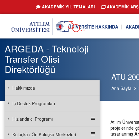
🎓 AKADEMİK YIL TEMALARI
🗂️ AKADEMIK ARŞ
ÜNIVERSITE HAKKINDA
AKAD
ARGEDA - Teknoloji
Transfer Ofisi
Direktörlüğü
ATU 200/
Hakkımızda
Ana Sayfa
İç Destek Programları
Hızlandırıcı Programı
Atılım Ünivers
projelerinde g
tasarlanmış
Ar
Kuluçka / Ön Kuluçka Merkezleri