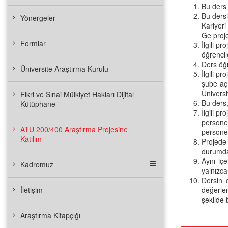
Bu ders 
Bu dersi
Yönergeler
Kariyer
Ge proje
Formlar
İlgili p
öğrencil
Ders öğr
Üniversite Araştırma Kurulu
İlgili p
şube açı
Ünivers
Fikri ve Sınai Mülkiyet Hakları Dijital
Bu ders,
Kütüphane
İlgili p
personel
ATU 200/400 Araştırma Projesine
personel
Katılım
Projede
durumda 
Aynı içe
Kadromuz
yalnızca
Dersin d
İletişim
değerle
şekilde b
Araştırma Kitapçığı