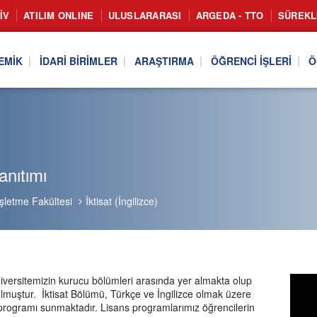
IV
ATILIM ONLINE
ULUSLARARASI
ARGEDA - TTO
SÜREKL
EMIK
İDARI BIRIMLER
ARAŞTIRMA
ÖĞRENCI İŞLERI
Ö
nıtımı
İşletme Fakültesi
İktisat (İngilizce)
niversitemizin kurucu bölümleri arasında yer almakta olup
ulmuştur. İktisat Bölümü, Türkçe ve İngilizce olmak üzere
s programı sunmaktadır. Lisans programlarımız öğrencilerin