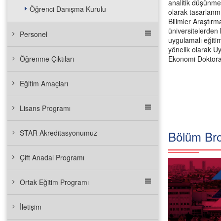
analitik düşünme
Öğrenci Danışma Kurulu
olarak tasarlan
Bilimler Araştırm
üniversitelerden
Personel
uygulamalı eğiti
yönelik olarak U
Öğrenme Çıktıları
Ekonomi Doktora 
Eğitim Amaçları
Lisans Programı
Bölüm Br
STAR Akreditasyonumuz
Çift Anadal Programı
Ortak Eğitim Programı
İletişim