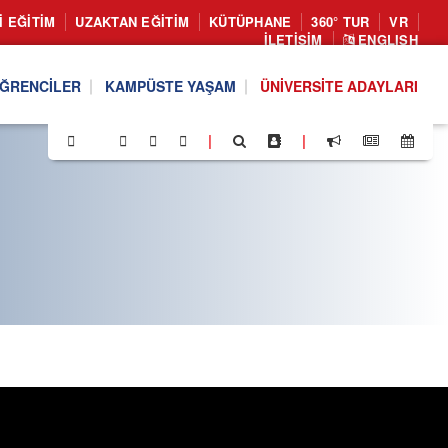
I EĞITIM
UZAKTAN EĞITIM
KÜTÜPHANE
360° TUR
VR
İLETIŞIM
ENGLISH
ĞRENCILER
KAMPÜSTE YAŞAM
ÜNIVERSITE ADAYLARI
|
|