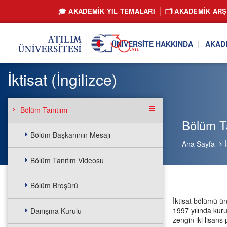
🎓 AKADEMİK YIL TEMALARI
🗂️ AKADEMIK ARŞ
ÜNIVERSITE HAKKINDA
AKAD
İktisat (İngilizce)
Bölüm Tanıtımı
Bölüm Ta
Bölüm Başkanının Mesajı
Ana Sayfa
Bölüm Tanıtım Videosu
Bölüm Broşürü
İktisat bölümü ü
1997 yılında kur
Danışma Kurulu
zengin iki lisan