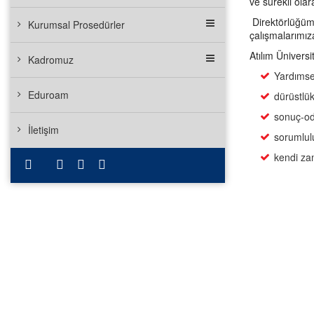
ve sürekli ola
Direktörlüğümü
Kurumsal Prosedürler
çalışmalarımız
Atılım Üniversi
Kadromuz
Yardımsev
Eduroam
dürüstlük
sonuç-oda
İletişim
sorumlulu
kendi za