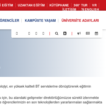
I EĞITIM
UZAKTAN EĞITIM
KÜTÜPHANE
360° TUR
VR
İLETIŞIM
ENGLISH
ĞRENCILER
KAMPÜSTE YAŞAM
ÜNIVERSITE ADAYLARI
|
|
ü
ojiyi, en yüksek kaliteli BT servislerine dönüştürerek eğitimin
ı için, bu alandaki gelişmeler direktörlüğümüzce sürekli izlenmekte
e öğrencilerimizin en son teknolojilerden yararlanmaları sağlanmakta