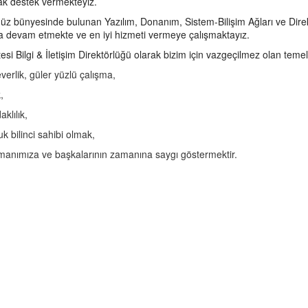
rak destek vermekteyiz.
z bünyesinde bulunan Yazılım, Donanım, Sistem-Bilişim Ağları ve Direktör
a devam etmekte ve en iyi hizmeti vermeye çalışmaktayız.
tesi Bilgi & İletişim Direktörlüğü olarak bizim için vazgeçilmez olan teme
erlik, güler yüzlü çalışma,
,
klılık,
k bilinci sahibi olmak,
manımıza ve başkalarının zamanına saygı göstermektir.