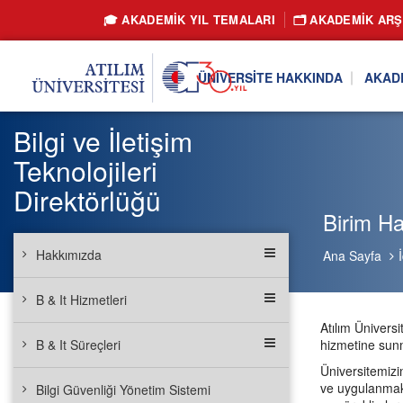
🎓 AKADEMİK YIL TEMALARI
🗂️ AKADEMIK ARŞ
ÜNIVERSITE HAKKINDA
AKAD
Bilgi ve İletişim
Teknolojileri
Direktörlüğü
Birim H
Hakkımızda
Ana Sayfa
B & It Hizmetleri
Atılım Ünivers
B & It Süreçleri
hizmetine sun
Üniversitemizi
ve uygulanmakt
Bilgi Güvenliği Yönetim Sistemi