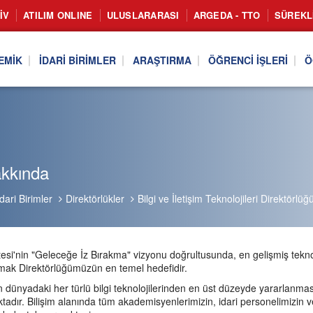
IV
ATILIM ONLINE
ULUSLARARASI
ARGEDA - TTO
SÜREKL
EMIK
İDARI BIRIMLER
ARAŞTIRMA
ÖĞRENCI İŞLERI
Ö
akkında
İdari Birimler
Direktörlükler
Bilgi ve İletişim Teknolojileri Direktörlüğ
itesi'nin "Geleceğe İz Bırakma" vizyonu doğrultusunda, en gelişmiş teknol
mak Direktörlüğümüzün en temel hedefidir.
n dünyadaki her türlü bilgi teknolojilerinden en üst düzeyde yararlanmas
adır. Bilişim alanında tüm akademisyenlerimizin, idari personelimizin v