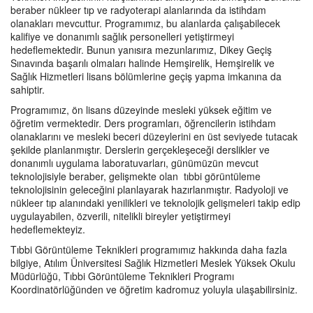
beraber nükleer tıp ve radyoterapi alanlarında da istihdam
olanakları mevcuttur. Programımız, bu alanlarda çalışabilecek
kalifiye ve donanımlı sağlık personelleri yetiştirmeyi
hedeflemektedir. Bunun yanısıra mezunlarımız, Dikey Geçiş
Sınavında başarılı olmaları halinde Hemşirelik, Hemşirelik ve
Sağlık Hizmetleri lisans bölümlerine geçiş yapma imkanına da
sahiptir.
Programımız, ön lisans düzeyinde mesleki yüksek eğitim ve
öğretim vermektedir. Ders programları, öğrencilerin istihdam
olanaklarını ve mesleki beceri düzeylerini en üst seviyede tutacak
şekilde planlanmıştır. Derslerin gerçekleşeceği derslikler ve
donanımlı uygulama laboratuvarları, günümüzün mevcut
teknolojisiyle beraber, gelişmekte olan tıbbi görüntüleme
teknolojisinin geleceğini planlayarak hazırlanmıştır. Radyoloji ve
nükleer tıp alanındaki yenilikleri ve teknolojik gelişmeleri takip edip
uygulayabilen, özverili, nitelikli bireyler yetiştirmeyi
hedeflemekteyiz.
Tıbbi Görüntüleme Teknikleri programımız hakkında daha fazla
bilgiye, Atılım Üniversitesi Sağlık Hizmetleri Meslek Yüksek Okulu
Müdürlüğü, Tıbbi Görüntüleme Teknikleri Programı
Koordinatörlüğünden ve öğretim kadromuz yoluyla ulaşabilirsiniz.