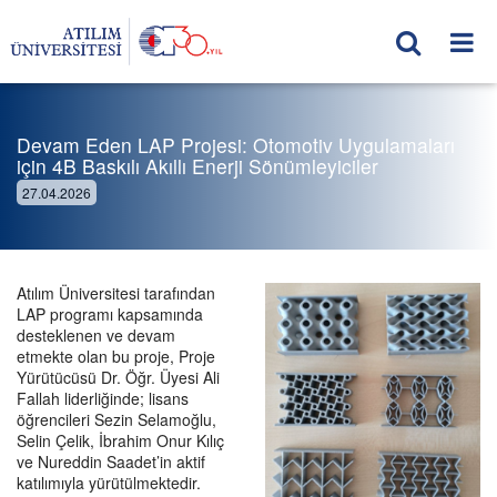
Devam Eden LAP Projesi: Otomotiv Uygulamaları
için 4B Baskılı Akıllı Enerji Sönümleyiciler
27.04.2026
Atılım Üniversitesi tarafından
LAP programı kapsamında
desteklenen ve devam
etmekte olan bu proje, Proje
Yürütücüsü Dr. Öğr. Üyesi Ali
Fallah liderliğinde; lisans
öğrencileri Sezin Selamoğlu,
Selin Çelik, İbrahim Onur Kılıç
ve Nureddin Saadet’in aktif
katılımıyla yürütülmektedir.