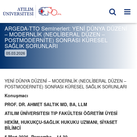
ARGEDA-TTO Seminerleri: YENİ DÜNYA DÜZENİ
– MODERNLİK (NEOLİBERAL DÜZEN –
POSTMODERNITE) SONRASI KÜRESEL
SAĞLIK SORUNLARI
05.03.2026
YENİ DÜNYA DÜZENİ – MODERNLİK (NEOLİBERAL DÜZEN –
POSTMODERNITE) SONRASI KÜRESEL SAĞLIK SORUNLARI
Konuşmacı
PROF. DR. AHMET SALTIK MD, BA, LLM
ATILIM ÜNİVERSITESI TIP FAKÜLTESI ÖĞRETİM ÜYESİ
HEKİM, HUKUKÇU-SAĞLIK HUKUKU UZMANI, SİYASET
BİLİMCİ
5 Mart 2026- Perşembe – 14.30