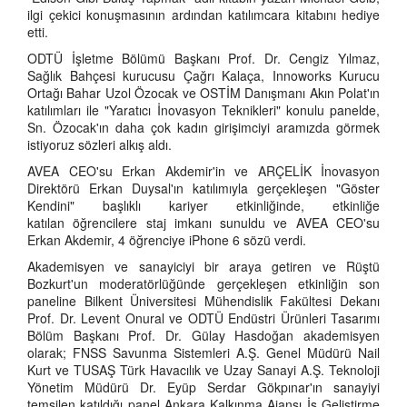
ilgi çekici konuşmasının ardından katılımcara kitabını hediye
etti.
ODTÜ İşletme Bölümü Başkanı Prof. Dr. Cengiz Yılmaz,
Sağlık Bahçesi kurucusu Çağrı Kalaça, Innoworks Kurucu
Ortağı Bahar Uzol Özocak ve OSTİM Danışmanı Akın Polat'ın
katılımları ile "Yaratıcı İnovasyon Teknikleri" konulu panelde,
Sn. Özocak'ın daha çok kadın girişimciyi aramızda görmek
istiyoruz sözleri alkış aldı.
AVEA CEO'su Erkan Akdemir'in ve ARÇELİK İnovasyon
Direktörü Erkan Duysal'ın katılımıyla gerçekleşen "Göster
Kendini" başlıklı kariyer etkinliğinde, etkinliğe
katılan öğrencilere staj imkanı sunuldu ve AVEA CEO'su
Erkan Akdemir, 4 öğrenciye iPhone 6 sözü verdi.
Akademisyen ve sanayiciyi bir araya getiren ve Rüştü
Bozkurt'un moderatörlüğünde gerçekleşen etkinliğin son
paneline Bilkent Üniversitesi Mühendislik Fakültesi Dekanı
Prof. Dr. Levent Onural ve ODTÜ Endüstri Ürünleri Tasarımı
Bölüm Başkanı Prof. Dr. Gülay Hasdoğan akademisyen
olarak; FNSS Savunma Sistemleri A.Ş. Genel Müdürü Nail
Kurt ve TUSAŞ Türk Havacılık ve Uzay Sanayi A.Ş. Teknoloji
Yönetim Müdürü Dr. Eyüp Serdar Gökpınar'ın sanayiyi
temsilen katıldığı panel Ankara Kalkınma Ajansı İş Geliştirme