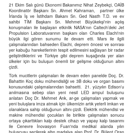
21 Ekim Salı günü Ekonomi Bakanımız Nihat Zeybekçi, OAİB
Koordinatör Başkanı Sn. Ahmet Kahraman, partner ülke
İrlanda İş ve İstihdam Bakanı Sn. Ged Nasth T.D. ve ev
sahibi TİM Başkanı Sn. Mehmet Büyükekşi'nin açılış
konuşmaları ile başlayan etkinlik NASA'nın Caltech’deki Jet
Propulsion Laboratuvarının başkanı olan Charles Elachi'nin
büyük ilgi gören sunumu ile devam etti. Mars ile ilgili
çalışmalarından bahseden Elachi, deprem öncesi ve sonrası
yer kabuğu hareketlerinin tespit edilmesini sağlayan bir radar
geliştirdiklerini ve Türkiye gibi deprem kuşağında yer alan
ülkeler için bu buluşun önemli bir gelişme olduğunun altını
çizdi.
Türk mucitlerin çalışmaları ile devam eden panelde Doç. Dr.
Bahattin Koç doku mühendisliği ve 3B doku ve organ basımı
konusundaki çalışmalarından bahsetti. 21. yüzyılın Edison'u
anılmasına sebep olan yeni nesil LED ampul buluşunu
anlatan Doç Dr. Mehmet Arık, ar-ge çalışmaları yapmak ve
yeni buluşlara imza atmak için ülkemizin artık yeterli imkan ve
olanaklara sahip olduğunun altını çizdi. Elektrik mühendisi ve
makine mühendisi çocukları ile birlikte çalışmaları sonucu
ortaya çıkarttıkları kalp destek cihazı ve yapay kalp tasarımı
ile Cenevre İnovasyon Fuarı'nda medikal alanda yılın
buluşçusu seçilerek altın madalya alan Prof. Dr. Bülent Oran