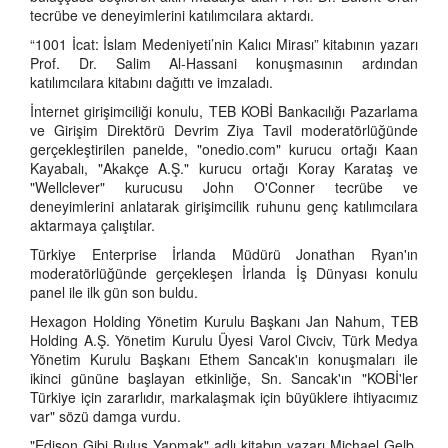
tecrübe ve deneyimlerini katılımcılara aktardı.
“1001 İcat: İslam Medeniyeti’nin Kalıcı Mirası” kitabının yazarı
Prof. Dr. Salim Al-Hassani konuşmasının ardından
katılımcılara kitabını dağıttı ve imzaladı.
İnternet girişimciliği konulu, TEB KOBİ Bankacılığı Pazarlama
ve Girişim Direktörü Devrim Ziya Tavil moderatörlüğünde
gerçekleştirilen panelde, "onedio.com" kurucu ortağı Kaan
Kayabalı, "Akakçe A.Ş." kurucu ortağı Koray Karataş ve
"Wellclever" kurucusu John O'Conner tecrübe ve
deneyimlerini anlatarak girişimcilik ruhunu genç katılımcılara
aktarmaya çalıştılar.
Türkiye Enterprise İrlanda Müdürü Jonathan Ryan'ın
moderatörlüğünde gerçekleşen İrlanda İş Dünyası konulu
panel ile ilk gün son buldu.
Hexagon Holding Yönetim Kurulu Başkanı Jan Nahum, TEB
Holding A.Ş. Yönetim Kurulu Üyesi Varol Civciv, Türk Medya
Yönetim Kurulu Başkanı Ethem Sancak'ın konuşmaları ile
ikinci gününe başlayan etkinliğe, Sn. Sancak'ın "KOBİ'ler
Türkiye için zararlıdır, markalaşmak için büyüklere ihtiyacımız
var" sözü damga vurdu.
"Edison Gibi Buluş Yapmak" adlı kitabın yazarı Michael Gelb,