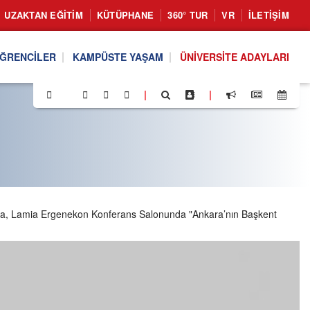
UZAKTAN EĞITIM
KÜTÜPHANE
360° TUR
VR
İLETIŞIM
ĞRENCILER
KAMPÜSTE YAŞAM
ÜNIVERSITE ADAYLARI
|
|
.30'da, Lamia Ergenekon Konferans Salonunda "Ankara’nın Başkent