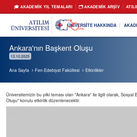
🎓 AKADEMİK YIL TEMALARI
🗂️ AKADEMIK ARŞIV
ATIL
ÜNIVERSITE HAKKINDA
AKAD
Ankara'nın Başkent Oluşu
13.10.2025
Ana Sayfa
Fen-Edebiyat Fakültesi
Etkinlikler
Üniversitemizin bu yılki teması olan "Ankara" ile ilgili olarak, S
Oluşu" konulu etkinlik düzenlenecektir.