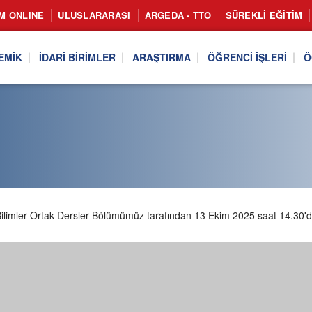
IM ONLINE
ULUSLARARASI
ARGEDA - TTO
SÜREKLI EĞITIM
EMIK
İDARI BIRIMLER
ARAŞTIRMA
ÖĞRENCI İŞLERI
Ö
osyal Bilimler Ortak Dersler Bölümümüz tarafından 13 Ekim 2025 saat 14