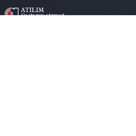
Kızılcaşar Mahallesi, İncek / Ankara /
Kroki için tıklayınız
+90 (312) 586 80 00
+90 (312) 586 80 90
info@atilim.edu.tr
Atılım
Üniversitesi
Genel Bilgi ve Tarihçe
Akademik Takvim
Atılım Online
Araştırma
Kampüste Yaşam
Kütüphane