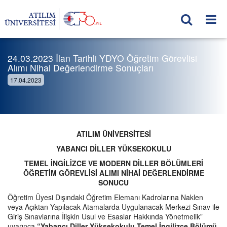
24.03.2023 İlan Tarihli YDYO Öğretim Görevlisi
Alımı Nihai Değerlendirme Sonuçları
17.04.2023
ATILIM ÜNİVERSİTESİ
YABANCI DİLLER YÜKSEKOKULU
TEMEL İNGİLİZCE VE MODERN DİLLER BÖLÜMLERİ
ÖĞRETİM GÖREVLİSİ ALIMI NİHAİ DEĞERLENDİRME
SONUCU
Öğretim Üyesi Dışındaki Öğretim Elemanı Kadrolarına Naklen
veya Açıktan Yapılacak Atamalarda Uygulanacak Merkezi Sınav ile
Giriş Sınavlarına İlişkin Usul ve Esaslar Hakkında Yönetmelik”
uyarınca
“Yabancı Diller Yüksekokulu Temel İngilizce Bölümü