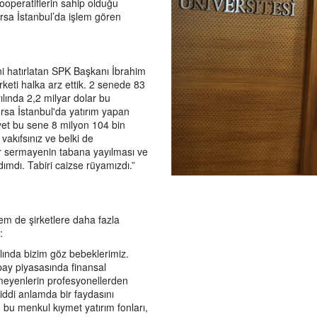
ooperatiflerin sahip olduğu
orsa İstanbul’da işlem gören
ini hatırlatan SPK Başkanı İbrahim
rketi halka arz ettik. 2 senede 83
yılında 2,2 milyar dolar bu
orsa İstanbul'da yatırım yapan
ayet bu sene 8 milyon 104 bin
akıfsınız ve belki de
rdır sermayenin tabana yayılması ve
ımdı. Tabiri caizse rüyamızdı.”
hem de şirketlere daha fazla
i:
aslında bizim göz bebeklerimiz.
pay piyasasında finansal
meyenlerin profesyonellerden
ciddi anlamda bir faydasını
bu menkul kıymet yatırım fonları,