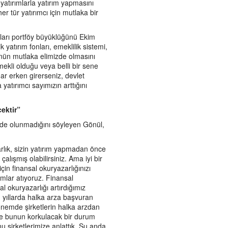
yatırımlarla yatırım yapmasını
r tür yatırımcı için mutlaka bir
nları portföy büyüklüğünü Ekim
 yatırım fonları, emeklilik sistemi,
ünün mutlaka elimizde olmasını
emekli olduğu veya belli bir sene
dar erken girerseniz, devlet
 yatırımcı sayımızın arttığını
cektir”
yde olunmadığını söyleyen Gönül,
arlık, sizin yatırım yapmadan önce
alışmış olabilirsiniz. Ama iyi bir
çin finansal okuryazarlığınızı
mlar atıyoruz. Finansal
l okuryazarlığı artırdığımız
 yıllarda halka arza başvuran
dönemde şirketlerin halka arzdan
ve bunun korkulacak bir durum
u şirketlerimize anlattık. Şu anda