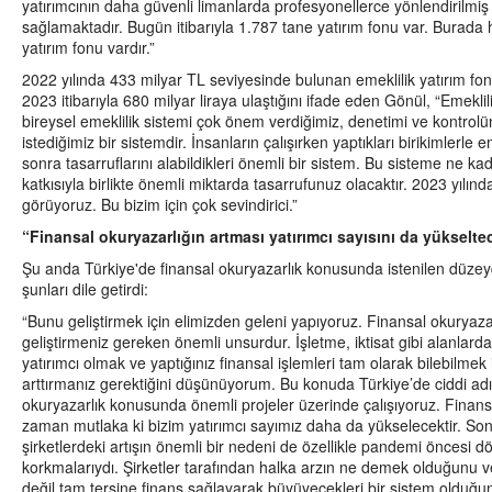
yatırımcının daha güvenli limanlarda profesyonellerce yönlendirilmiş 
sağlamaktadır. Bugün itibarıyla 1.787 tane yatırım fonu var. Burada he
yatırım fonu vardır.”
2022 yılında 433 milyar TL seviyesinde bulunan emeklilik yatırım fo
2023 itibarıyla 680 milyar liraya ulaştığını ifade eden Gönül, “Emeklilik
bireysel emeklilik sistemi çok önem verdiğimiz, denetimi ve kontrol
istediğimiz bir sistemdir. İnsanların çalışırken yaptıkları birikimlerle 
sonra tasarruflarını alabildikleri önemli bir sistem. Bu sisteme ne ka
katkısıyla birlikte önemli miktarda tasarrufunuz olacaktır. 2023 yılında
görüyoruz. Bu bizim için çok sevindirici.”
“Finansal okuryazarlığın artması yatırımcı sayısını da yükselte
Şu anda Türkiye'de finansal okuryazarlık konusunda istenilen düze
şunları dile getirdi:
“Bunu geliştirmek için elimizden geleni yapıyoruz. Finansal okuryaz
geliştirmeniz gereken önemli unsurdur. İşletme, iktisat gibi alanlarda ç
yatırımcı olmak ve yaptığınız finansal işlemleri tam olarak bilebilmek i
arttırmanız gerektiğini düşünüyorum. Bu konuda Türkiye’de ciddi adı
okuryazarlık konusunda önemli projeler üzerinde çalışıyoruz. Finansa
zaman mutlaka ki bizim yatırımcı sayımız daha da yükselecektir. Son
şirketlerdeki artışın önemli bir nedeni de özellikle pandemi öncesi 
korkmalarıydı. Şirketler tarafından halka arzın ne demek olduğunu 
değil tam tersine finans sağlayarak büyüyecekleri bir sistem olduğun