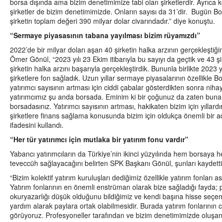
borsa dışında ama bizim denetimimize tabi olan şirketlerdir. Ayrıca k
şirketler de bizim denetimimizde. Onların sayısı da 31’dir. Bugün B
şirketin toplam değeri 390 milyar dolar civarındadır.” diye konuştu.
“Sermaye piyasasının tabana yayılması bizim rüyamızdı”
2022’de bir milyar doları aşan 40 şirketin halka arzının gerçekleştiğ
Ömer Gönül, “2023 yılı 23 Ekim itibarıyla bu sayıyı da geçtik ve 43 şi
şirketin halka arzını başarıyla gerçekleştirdik. Bununla birlikte 2023 
şirketlere fon sağladık. Uzun yıllar sermaye piyasalarının özellikle B
yatırımcı sayısının artması için ciddi çabalar gösterdikten sonra nih
yatırımcımız şu anda borsada. Eminim ki bir çoğunuz da zaten buna v
borsadasınız. Yatırımcı sayısının artması, hakikaten bizim için yılla
şirketlere finans sağlama konusunda bizim için oldukça önemli bir ad
ifadesini kullandı.
“Her tür yatırımcı için mutlaka bir yatırım fonu vardır”
Yabancı yatırımcıların da Türkiye’nin ikinci yüzyılında hem borsaya 
teveccüh sağlayacağını belirten SPK Başkanı Gönül, şunları kaydett
“Bizim kolektif yatırım kuruluşları dediğimiz özellikle yatırım fonları 
Yatırım fonlarının en önemli enstrüman olarak bize sağladığı fayda; 
okuryazarlığı düşük olduğunu bildiğimiz ve kendi başına hisse seçe
yardım alarak paylara ortak olabilmesidir. Burada yatırım fonlarının 
görüyoruz. Profesyoneller tarafından ve bizim denetimimizde oluşan 