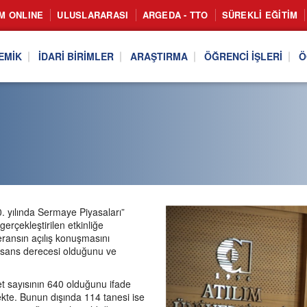
IM ONLINE
ULUSLARARASI
ARGEDA - TTO
SÜREKLI EĞITIM
EMIK
İDARI BIRIMLER
ARAŞTIRMA
ÖĞRENCI İŞLERI
Ö
0. yılında Sermaye Piyasaları”
rçekleştirilen etkinliğe
ransın açılış konuşmasını
lisans derecesi olduğunu ve
t sayısının 640 olduğunu ifade
kte. Bunun dışında 114 tanesi ise