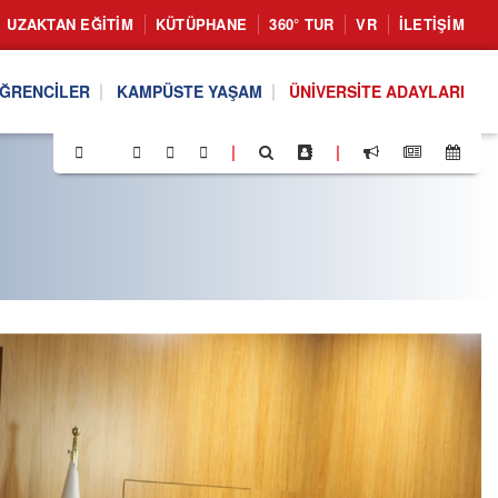
UZAKTAN EĞITIM
KÜTÜPHANE
360° TUR
VR
İLETIŞIM
ĞRENCILER
KAMPÜSTE YAŞAM
ÜNIVERSITE ADAYLARI
|
|