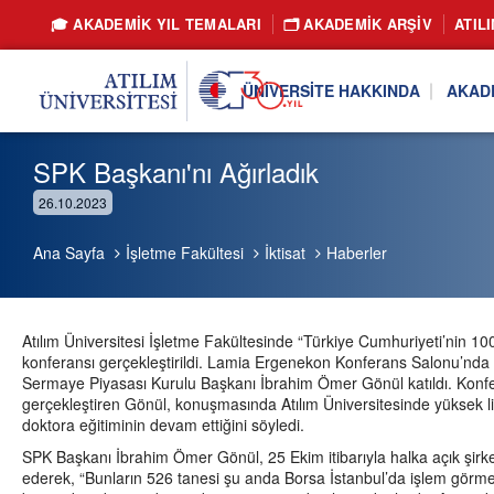
🎓 AKADEMİK YIL TEMALARI
🗂️ AKADEMIK ARŞIV
ATIL
ÜNIVERSITE HAKKINDA
AKAD
SPK Başkanı'nı Ağırladık
26.10.2023
Ana Sayfa
İşletme Fakültesi
İktisat
Haberler
Atılım Üniversitesi İşletme Fakültesinde “Türkiye Cumhuriyeti’nin 10
konferansı gerçekleştirildi. Lamia Ergenekon Konferans Salonu’nda ge
Sermaye Piyasası Kurulu Başkanı İbrahim Ömer Gönül katıldı. Konfe
gerçekleştiren Gönül, konuşmasında Atılım Üniversitesinde yüksek 
doktora eğitiminin devam ettiğini söyledi.
SPK Başkanı İbrahim Ömer Gönül, 25 Ekim itibarıyla halka açık şirke
ederek, “Bunların 526 tanesi şu anda Borsa İstanbul’da işlem görme