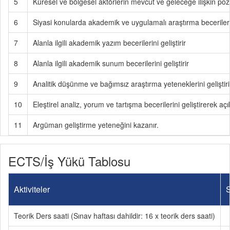
5
Küresel ve bölgesel aktörlerin mevcut ve geleceğe ilişkin poz
6
Siyasi konularda akademik ve uygulamalı araştırma becerilerini
7
Alanla ilgili akademik yazım becerilerini geliştirir
8
Alanla ilgili akademik sunum becerilerini geliştirir
9
Analitik düşünme ve bağımsız araştırma yeteneklerini geliştiri
10
Eleştirel analiz, yorum ve tartışma becerilerini geliştirerek aç
11
Argüman geliştirme yeteneğini kazanır.
ECTS/İş Yükü Tablosu
Aktiviteler
S
Teorik Ders saati (Sınav haftası dahildir: 16 x teorik ders saati)