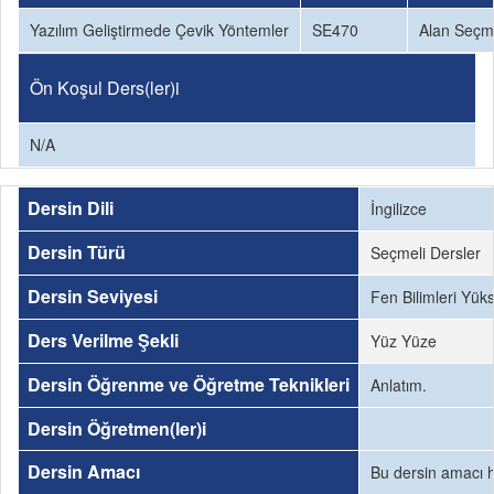
Yazılım Geliştirmede Çevik Yöntemler
SE470
Alan Seçm
Ön Koşul Ders(ler)i
N/A
Dersin Dili
İngilizce
Dersin Türü
Seçmeli Dersler
Dersin Seviyesi
Fen Bilimleri Yük
Ders Verilme Şekli
Yüz Yüze
Dersin Öğrenme ve Öğretme Teknikleri
Anlatım.
Dersin Öğretmen(ler)i
Dersin Amacı
Bu dersin amacı h