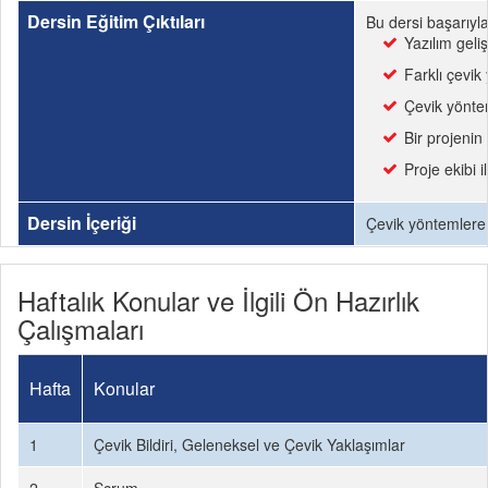
Dersin Eğitim Çıktıları
Bu dersi başarıyl
Yazılım geli
Farklı çevik
Çevik yöntem
Bir projenin
Proje ekibi i
Dersin İçeriği
Çevik yöntemlere 
Haftalık Konular ve İlgili Ön Hazırlık
Çalışmaları
Hafta
Konular
1
Çevik Bildiri, Geleneksel ve Çevik Yaklaşımlar