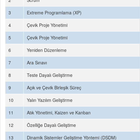
2
Scrum
3
Extreme Programlama (XP)
4
Çevik Proje Yönetimi
5
Çevik Proje Yönetimi
6
Yeniden Düzenleme
7
Ara Sınavı
8
Teste Dayalı Geliştirme
9
Açık ve Çevik Birleşik Süreç
10
Yalın Yazılım Geliştirme
11
Atık Yönetimi, Kaizen ve Kanban
12
Özelliğe Dayalı Geliştime
13
Dinamik Sistemler Geliştime Yöntemi (DSDM)