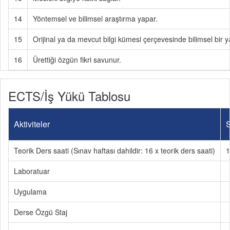
14
Yöntemsel ve bilimsel araştırma yapar.
15
Orijinal ya da mevcut bilgi kümesi çerçevesinde bilimsel bir ya
16
Ürettiği özgün fikri savunur.
ECTS/İş Yükü Tablosu
Aktiviteler
S
Teorik Ders saati (Sınav haftası dahildir: 16 x teorik ders saati)
1
Laboratuar
Uygulama
Derse Özgü Staj