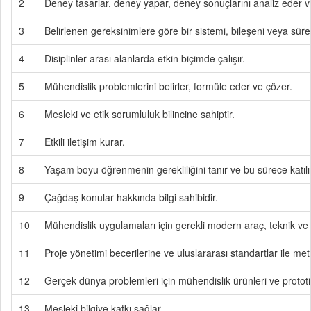
2
Deney tasarlar, deney yapar, deney sonuçlarını analiz eder v
3
Belirlenen gereksinimlere göre bir sistemi, bileşeni veya sürec
4
Disiplinler arası alanlarda etkin biçimde çalışır.
5
Mühendislik problemlerini belirler, formüle eder ve çözer.
6
Mesleki ve etik sorumluluk bilincine sahiptir.
7
Etkili iletişim kurar.
8
Yaşam boyu öğrenmenin gerekliliğini tanır ve bu sürece katılır
9
Çağdaş konular hakkında bilgi sahibidir.
10
Mühendislik uygulamaları için gerekli modern araç, teknik ve b
11
Proje yönetimi becerilerine ve uluslararası standartlar ile metod
12
Gerçek dünya problemleri için mühendislik ürünleri ve prototiple
13
Mesleki bilgiye katkı sağlar.