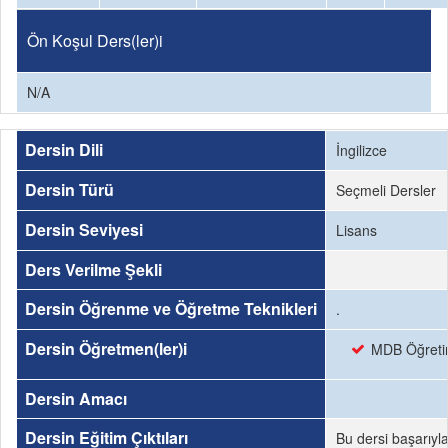
Ön Koşul Ders(ler)i
N/A
Dersin Dili
İngilizce
Dersin Türü
Seçmeli Dersler
Dersin Seviyesi
Lisans
Ders Verilme Şekli
Dersin Öğrenme ve Öğretme Teknikleri
.
Dersin Öğretmen(ler)i
MDB Öğretim
Dersin Amacı
Dersin Eğitim Çıktıları
Bu dersi başarıyl