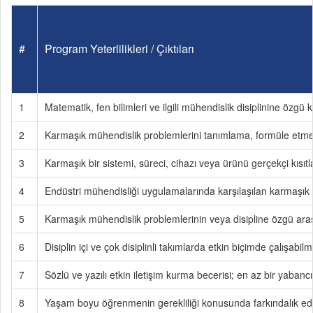
#
Program Yeterlilikleri / Çıktıları
1
Matematik, fen bilimleri ve ilgili mühendislik disiplinine özg
2
Karmaşık mühendislik problemlerini tanımlama, formüle etm
3
Karmaşık bir sistemi, süreci, cihazı veya ürünü gerçekçi kısıt
4
Endüstri mühendisliği uygulamalarında karşılaşılan karmaşık pr
5
Karmaşık mühendislik problemlerinin veya disipline özgü ara
6
Disiplin içi ve çok disiplinli takımlarda etkin biçimde çalışabi
7
Sözlü ve yazılı etkin iletişim kurma becerisi; en az bir yabanc
8
Yaşam boyu öğrenmenin gerekliliği konusunda farkındalık edinir