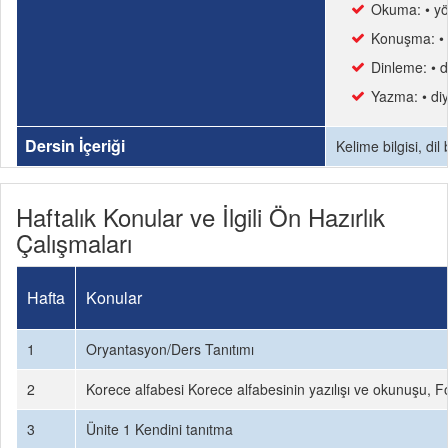
Okuma: • yön
Konuşma: • k
Dinleme: • d
Yazma: • diy
Dersin İçeriği
Kelime bilgisi, dil
Haftalık Konular ve İlgili Ön Hazırlık
Çalışmaları
Hafta
Konular
1
Oryantasyon/Ders Tanıtımı
2
Korece alfabesi Korece alfabesinin yazılışı ve okunuşu, Fo
3
Ünite 1 Kendini tanıtma