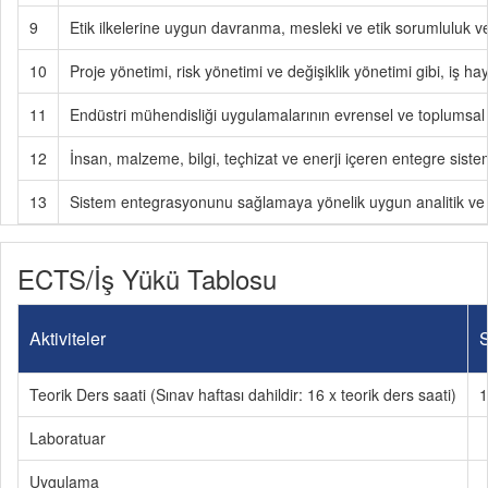
9
Etik ilkelerine uygun davranma, mesleki ve etik sorumluluk ve
10
Proje yönetimi, risk yönetimi ve değişiklik yönetimi gibi, iş ha
11
Endüstri mühendisliği uygulamalarının evrensel ve toplumsal b
12
İnsan, malzeme, bilgi, teçhizat ve enerji içeren entegre sistem
13
Sistem entegrasyonunu sağlamaya yönelik uygun analitik ve 
ECTS/İş Yükü Tablosu
Aktiviteler
S
Teorik Ders saati (Sınav haftası dahildir: 16 x teorik ders saati)
1
Laboratuar
Uygulama