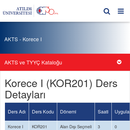
AKTS - Korece I
AKTS ve TYYÇ Kataloğu
Korece I (KOR201) Ders
Detayları
Ders Adı
Ders Kodu
Dönemi
Saati
Uygula
Korece I
KOR201
Alan Dışı Seçmeli
3
0