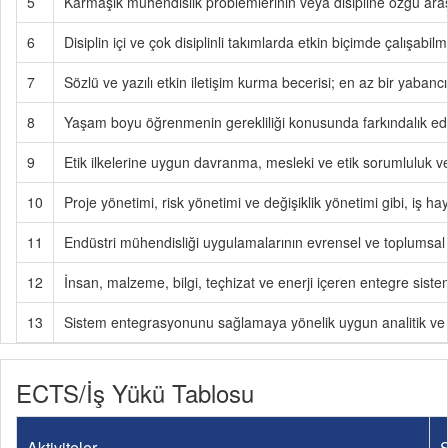
5
Karmaşık mühendislik problemlerinin veya disipline özgü ara
6
Disiplin içi ve çok disiplinli takımlarda etkin biçimde çalışabi
7
Sözlü ve yazılı etkin iletişim kurma becerisi; en az bir yabanc
8
Yaşam boyu öğrenmenin gerekliliği konusunda farkındalık edinir
9
Etik ilkelerine uygun davranma, mesleki ve etik sorumluluk ve
10
Proje yönetimi, risk yönetimi ve değişiklik yönetimi gibi, iş ha
11
Endüstri mühendisliği uygulamalarının evrensel ve toplumsal b
12
İnsan, malzeme, bilgi, teçhizat ve enerji içeren entegre sistem
13
Sistem entegrasyonunu sağlamaya yönelik uygun analitik ve 
ECTS/İş Yükü Tablosu
Aktiviteler
S