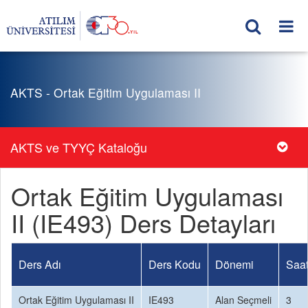
AKTS - Ortak Eğitim Uygulaması II
AKTS ve TYYÇ Kataloğu
Ortak Eğitim Uygulaması
II (IE493) Ders Detayları
Ders Adı
Ders Kodu
Dönemi
Saat
Ortak Eğitim Uygulaması II
IE493
Alan Seçmeli
3