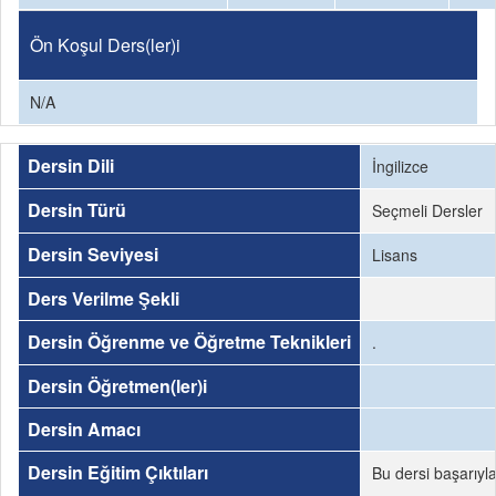
Ön Koşul Ders(ler)i
N/A
Dersin Dili
İngilizce
Dersin Türü
Seçmeli Dersler
Dersin Seviyesi
Lisans
Ders Verilme Şekli
Dersin Öğrenme ve Öğretme Teknikleri
.
Dersin Öğretmen(ler)i
Dersin Amacı
Dersin Eğitim Çıktıları
Bu dersi başarıyl