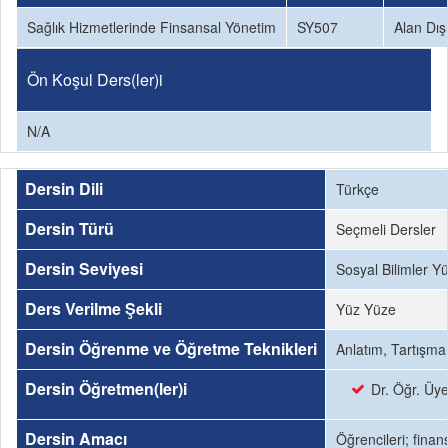
Sağlık Hizmetlerinde Finsansal Yönetim
SY507
Alan Dış
Ön Koşul Ders(ler)i
N/A
Dersin Dili
Türkçe
Dersin Türü
Seçmeli Dersler
Dersin Seviyesi
Sosyal Bilimler Y
Ders Verilme Şekli
Yüz Yüze
Dersin Öğrenme ve Öğretme Teknikleri
Anlatım, Tartışma
Dersin Öğretmen(ler)i
Dr. Öğr. Ü
Dersin Amacı
Öğrencileri; finan