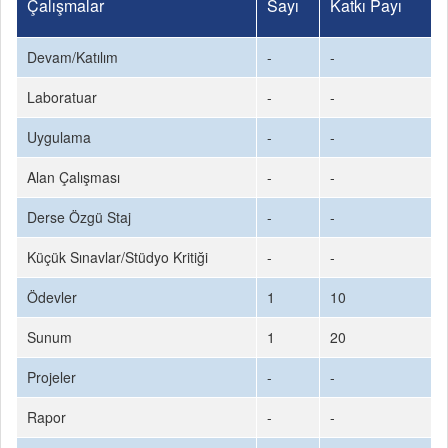
Çalışmalar
Sayı
Katkı Payı
Devam/Katılım
-
-
Laboratuar
-
-
Uygulama
-
-
Alan Çalışması
-
-
Derse Özgü Staj
-
-
Küçük Sınavlar/Stüdyo Kritiği
-
-
Ödevler
1
10
Sunum
1
20
Projeler
-
-
Rapor
-
-