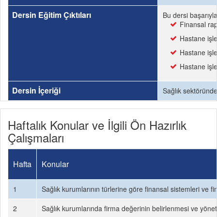
Dersin Eğitim Çıktıları
Bu dersi başarıyl
Finansal ra
Hastane işl
Hastane işl
Hastane işl
Dersin İçeriği
Sağlık sektöründe
Haftalık Konular ve İlgili Ön Hazırlık
Çalışmaları
Hafta
Konular
1
Sağlık kurumlarının türlerine göre finansal sistemleri ve f
2
Sağlık kurumlarında firma değerinin belirlenmesi ve yönet