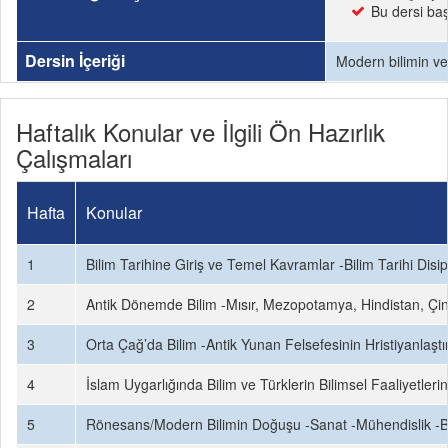
Bu dersi baş
Dersin İçeriği
Modern bilimin ve 
Haftalık Konular ve İlgili Ön Hazırlık
Çalışmaları
Hafta
Konular
1
Bilim Tarihine Giriş ve Temel Kavramlar -Bilim Tarihi Dis
2
Antik Dönemde Bilim -Mısır, Mezopotamya, Hindistan, Çin
3
Orta Çağ’da Bilim -Antik Yunan Felsefesinin Hristiyanlaştı
4
İslam Uygarlığında Bilim ve Türklerin Bilimsel Faaliyetl
5
Rönesans/Modern Bilimin Doğuşu -Sanat -Mühendislik -B