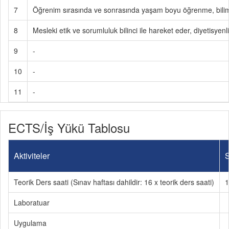
7
Öğrenim sırasında ve sonrasında yaşam boyu öğrenme, bilimsel
8
Mesleki etik ve sorumluluk bilinci ile hareket eder, diyetisye
9
-
10
-
11
-
ECTS/İş Yükü Tablosu
Aktiviteler
S
Teorik Ders saati (Sınav haftası dahildir: 16 x teorik ders saati)
1
Laboratuar
Uygulama