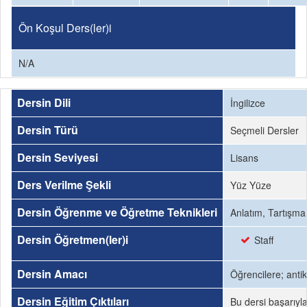
Ön Koşul Ders(ler)i
N/A
Dersin Dili
İngilizce
Dersin Türü
Seçmeli Dersler
Dersin Seviyesi
Lisans
Ders Verilme Şekli
Yüz Yüze
Dersin Öğrenme ve Öğretme Teknikleri
Anlatım, Tartışma
Dersin Öğretmen(ler)i
Staff
Dersin Amacı
Öğrencilere; antik
Dersin Eğitim Çıktıları
Bu dersi başarıyl