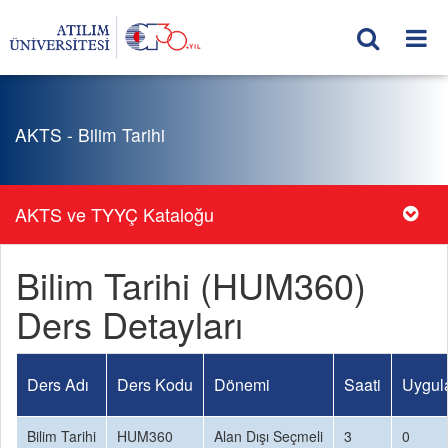
AKTS - Bilim Tarihi
AKTS ve TYYÇ Kataloğu
Bilim Tarihi (HUM360)
Ders Detayları
Ders Adı
Ders Kodu
Dönemi
Saati
Uygul
Bilim Tarihi
HUM360
Alan Dışı Seçmeli
3
0