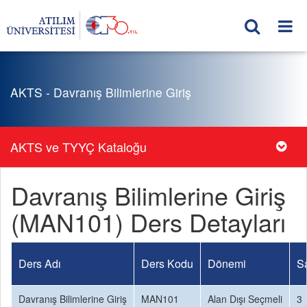
AKTS - Davranış Bilimlerine Giriş
AKTS ve TYYÇ Kataloğu
Davranış Bilimlerine Giriş
(MAN101) Ders Detayları
Ders Adı
Ders Kodu
Dönemi
Sa
Davranış Bilimlerine Giriş
MAN101
Alan Dışı Seçmeli
3