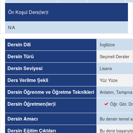
Ön Koşul Ders(ler)i
N/A
Dersin Dili
İngilizce
Dersin Türü
Seçmeli Dersler
Dersin Seviyesi
Lisans
Ders Verilme Şekli
Yüz Yüze
Dersin Öğrenme ve Öğretme Teknikleri
Anlatım, Tartışma
Dersin Öğretmen(ler)i
Öğr. Gör. D
Dersin Amacı
Bu dersin temel am
Dersin Eğitim Çıktıları
Bu dersi başarıyl