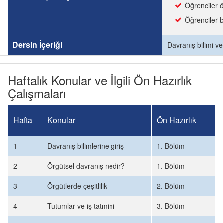
Öğrenciler ö
Öğrenciler b
Dersin İçeriği
Davranış bilimi ve
Haftalık Konular ve İlgili Ön Hazırlık
Çalışmaları
Hafta
Konular
Ön Hazırlık
1
Davranış bilimlerine giriş
1. Bölüm
2
Örgütsel davranış nedir?
1. Bölüm
3
Örgütlerde çeşitlilik
2. Bölüm
4
Tutumlar ve iş tatmini
3. Bölüm