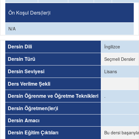
Ön Koşul Ders(ler)i
N/A
Dersin Dili
İngilizce
Dersin Türü
Seçmeli Dersler
Dersin Seviyesi
Lisans
Ders Verilme Şekli
Dersin Öğrenme ve Öğretme Teknikleri
.
Dersin Öğretmen(ler)i
Dersin Amacı
Dersin Eğitim Çıktıları
Bu dersi başarıyl