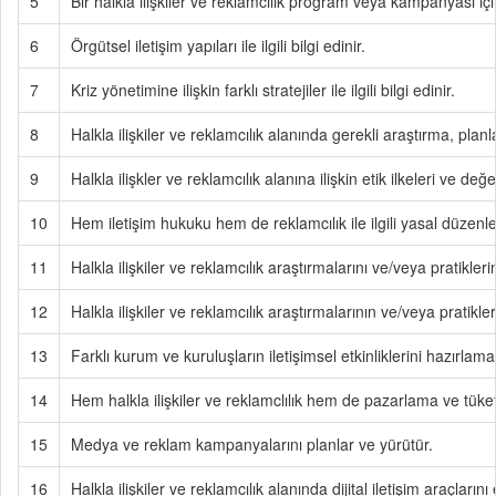
5
Bir halkla ilişkiler ve reklamcılık program veya kampanyası için
6
Örgütsel iletişim yapıları ile ilgili bilgi edinir.
7
Kriz yönetimine ilişkin farklı stratejiler ile ilgili bilgi edinir.
8
Halkla ilişkiler ve reklamcılık alanında gerekli araştırma, pla
9
Halkla ilişkler ve reklamcılık alanına ilişkin etik ilkeleri ve değe
10
Hem iletişim hukuku hem de reklamcılık ile ilgili yasal düzenlem
11
Halkla ilişkiler ve reklamcılık araştırmalarını ve/veya pratik
12
Halkla ilişkiler ve reklamcılık araştırmalarının ve/veya pratikl
13
Farklı kurum ve kuruluşların iletişimsel etkinliklerini hazırlam
14
Hem halkla ilişkiler ve reklamclılık hem de pazarlama ve tüket
15
Medya ve reklam kampanyalarını planlar ve yürütür.
16
Halkla ilişkiler ve reklamcılık alanında dijital iletişim araçların