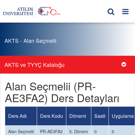
AKTS - Alan Seçmelii
AKTS ve TYYÇ Kataloğu
Alan Seçmelii (PR-
AE3FA2) Ders Detayları
Ders Adı
Ders Kodu
Dönemi
Saati
Uygulama 
Alan Seçmelii
PR-AE3FA2
5. Dönem
0
0