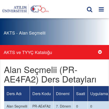
AKTS - Alan Seçmelii
AKTS ve TYYÇ Kataloğu
Alan Seçmelii (PR-
AE4FA2) Ders Detayları
Ders Adı
Ders Kodu
Dönemi
Saati
Uygulama 
Alan Seçmelii
PR-AE4FA2
7. Dönem
0
0