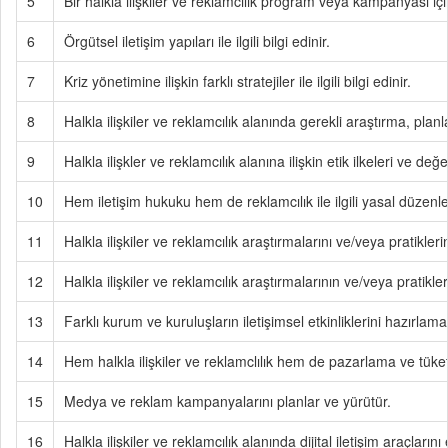
5
Bir halkla ilişkiler ve reklamcılık program veya kampanyası için
6
Örgütsel iletişim yapıları ile ilgili bilgi edinir.
7
Kriz yönetimine ilişkin farklı stratejiler ile ilgili bilgi edinir.
8
Halkla ilişkiler ve reklamcılık alanında gerekli araştırma, pla
9
Halkla ilişkler ve reklamcılık alanına ilişkin etik ilkeleri ve değe
10
Hem iletişim hukuku hem de reklamcılık ile ilgili yasal düzenlem
11
Halkla ilişkiler ve reklamcılık araştırmalarını ve/veya pratik
12
Halkla ilişkiler ve reklamcılık araştırmalarının ve/veya pratikl
13
Farklı kurum ve kuruluşların iletişimsel etkinliklerini hazırlam
14
Hem halkla ilişkiler ve reklamclılık hem de pazarlama ve tüket
15
Medya ve reklam kampanyalarını planlar ve yürütür.
16
Halkla ilişkiler ve reklamcılık alanında dijital iletişim araçların