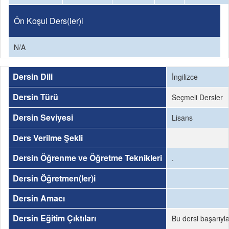
Ön Koşul Ders(ler)i
N/A
Dersin Dili
İngilizce
Dersin Türü
Seçmeli Dersler
Dersin Seviyesi
Lisans
Ders Verilme Şekli
Dersin Öğrenme ve Öğretme Teknikleri
.
Dersin Öğretmen(ler)i
Dersin Amacı
Dersin Eğitim Çıktıları
Bu dersi başarıyl