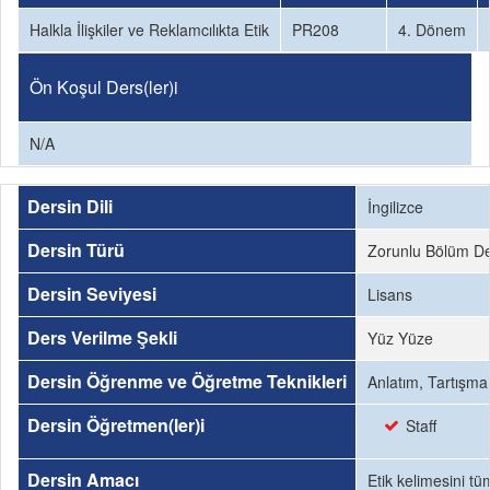
Halkla İlişkiler ve Reklamcılıkta Etik
PR208
4. Dönem
Ön Koşul Ders(ler)i
N/A
Dersin Dili
İngilizce
Dersin Türü
Zorunlu Bölüm De
Dersin Seviyesi
Lisans
Ders Verilme Şekli
Yüz Yüze
Dersin Öğrenme ve Öğretme Teknikleri
Anlatım, Tartışma
Dersin Öğretmen(ler)i
Staff
Dersin Amacı
Etik kelimesini tü