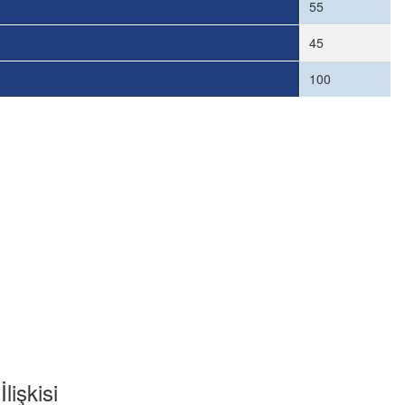
55
45
100
lişkisi