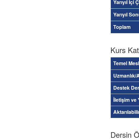
Yarıyıl İçi
Yarıyıl So
Toplam
Kurs Kat
Temel Mesl
Uzmanlık/A
Destek Der
İletişim ve
Aktarılabil
Dersin Öğ