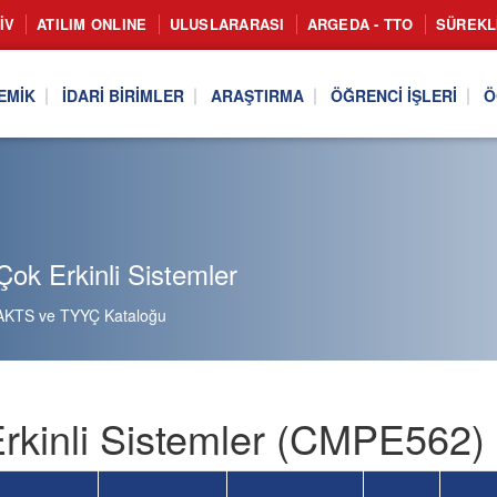
IV
ATILIM ONLINE
ULUSLARARASI
ARGEDA - TTO
SÜREKL
EMIK
İDARI BIRIMLER
ARAŞTIRMA
ÖĞRENCI İŞLERI
Ö
ok Erkinli Sistemler
AKTS ve TYYÇ Kataloğu
rkinli Sistemler (CMPE562) 