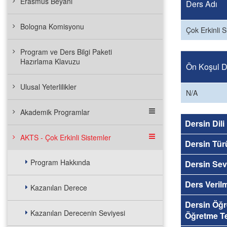
Erasmus Beyanı
Ders Adı
Bologna Komisyonu
Çok Erkinli S
Program ve Ders Bilgi Paketi
Hazırlama Klavuzu
Ön Koşul De
Ulusal Yeterlilikler
N/A
Akademik Programlar
Dersin Dili
AKTS - Çok Erkinli Sistemler
Dersin Tür
Program Hakkında
Dersin Sev
Ders Veril
Kazanılan Derece
Dersin Öğ
Kazanılan Derecenin Seviyesi
Öğretme Te