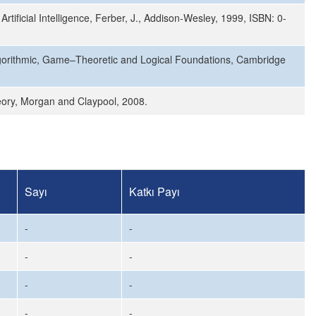
Artificial Intelligence, Ferber, J., Addison-Wesley, 1999, ISBN: 0-
lgorithmic, Game–Theoretic and Logical Foundations, Cambridge
eory, Morgan and Claypool, 2008.
Sayı
Katkı Payı
-
-
-
-
-
-
-
-