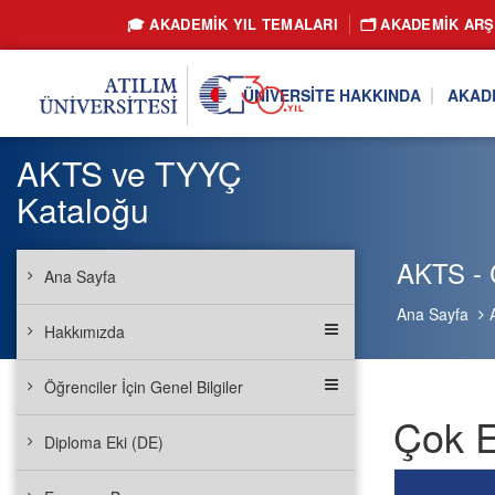
🎓 AKADEMİK YIL TEMALARI
🗂️ AKADEMIK ARŞ
ÜNIVERSITE HAKKINDA
AKAD
AKTS ve TYYÇ
Kataloğu
AKTS - Ç
Ana Sayfa
Ana Sayfa
Hakkımızda
Öğrenciler İçin Genel Bilgiler
Çok E
Diploma Eki (DE)