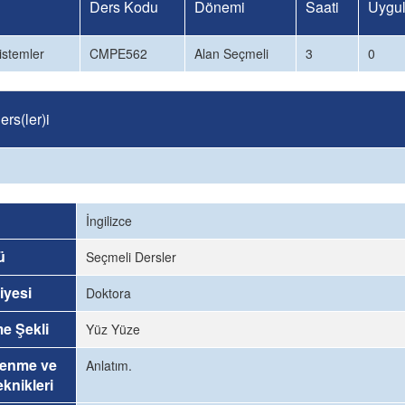
Ders Kodu
Dönemi
Saati
Uygul
istemler
CMPE562
Alan Seçmeli
3
0
rs(ler)i
İngilizce
ü
Seçmeli Dersler
iyesi
Doktora
me Şekli
Yüz Yüze
renme ve
Anlatım.
knikleri