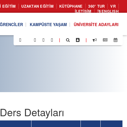
I EĞITIM
UZAKTAN EĞITIM
KÜTÜPHANE
360° TUR
VR
İLETIŞIM
ENGLISH
ĞRENCILER
KAMPÜSTE YAŞAM
ÜNIVERSITE ADAYLARI
|
|
Ders Detayları