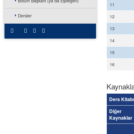
Bölüm Başkanı (ya da Eşdeğeri)
11
Dersler
12
13
14
15
16
Kaynakl
Ders Kitab
Diğer
Kaynaklar