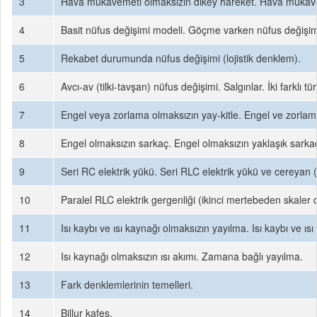
3
Hava mukavemeti olmaksızın dikey hareket. Hava mukav
4
Basit nüfus değişimi modeli. Göçme varken nüfus değişim
5
Rekabet durumunda nüfus değişimi (lojistik denklem).
6
Avcı-av (tilki-tavşan) nüfus değişimi. Salgınlar. İki farklı tü
7
Engel veya zorlama olmaksızın yay-kitle. Engel ve zorlama
8
Engel olmaksızın sarkaç. Engel olmaksızın yaklaşık sarka
9
Seri RC elektrik yükü. Seri RLC elektrik yükü ve cereyan 
10
Paralel RLC elektrik gergenliği (ikinci mertebeden skaler
11
Isı kaybı ve ısı kaynağı olmaksızın yayılma. Isı kaybı ve ı
12
Isı kaynağı olmaksızın ısı akımı. Zamana bağlı yayılma.
13
Fark denklemlerinin temelleri.
14
Billur kafes.