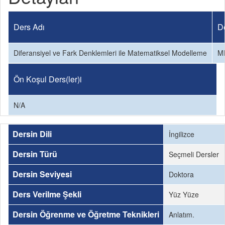
Ders Adı
D
Diferansiyel ve Fark Denklemleri ile Matematiksel Modelleme
M
Ön Koşul Ders(ler)i
N/A
Dersin Dili
İngilizce
Dersin Türü
Seçmeli Dersler
Dersin Seviyesi
Doktora
Ders Verilme Şekli
Yüz Yüze
Dersin Öğrenme ve Öğretme Teknikleri
Anlatım.