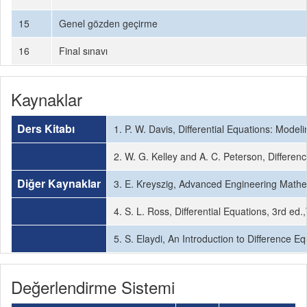
15
Genel gözden geçirme
16
Final sınavı
Kaynaklar
Ders Kitabı
1. P. W. Davis, Differential Equations: Model
2. W. G. Kelley and A. C. Peterson, Differen
Diğer Kaynaklar
3. E. Kreyszig, Advanced Engineering Mathem
4. S. L. Ross, Differential Equations, 3rd ed
5. S. Elaydi, An Introduction to Difference E
Değerlendirme Sistemi