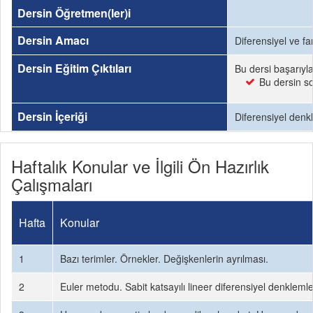
Dersin Öğretmen(ler)i
Dersin Amacı
Diferensiyel ve fa
Dersin Eğitim Çıktıları
Bu dersi başarıyl
Bu dersin so
Dersin İçeriği
Diferensiyel denkl
Haftalık Konular ve İlgili Ön Hazırlık
Çalışmaları
Hafta
Konular
1
Bazı terimler. Örnekler. Değişkenlerin ayrılması.
2
Euler metodu. Sabit katsayılı lineer diferensiyel denklemle