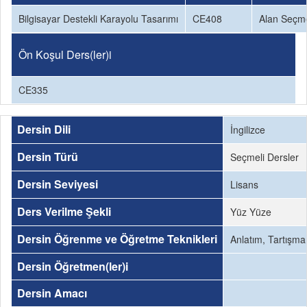
Bilgisayar Destekli Karayolu Tasarımı
CE408
Alan Seçme
Ön Koşul Ders(ler)i
CE335
Dersin Dili
İngilizce
Dersin Türü
Seçmeli Dersler
Dersin Seviyesi
Lisans
Ders Verilme Şekli
Yüz Yüze
Dersin Öğrenme ve Öğretme Teknikleri
Anlatım, Tartışm
Dersin Öğretmen(ler)i
Dersin Amacı