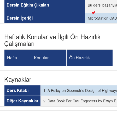
Dersin Eğitim Çıktıları
Bu dersi başarıyl
Dersin İçeriği
MicroStation CAD p
Haftalık Konular ve İlgili Ön Hazırlık
Çalışmaları
Hafta
Konular
Ön Hazırlık
Kaynaklar
Ders Kitabı
1. A Policy on Geometric Design of Highway
Diğer Kaynaklar
2. Data Book For Civil Engineers by Elwyn E