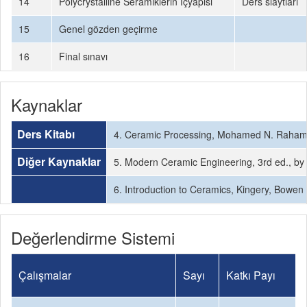
14
Polycrystalline Seramiklerin İçyapısı
Ders slaytları
15
Genel gözden geçirme
16
Final sınavı
Kaynaklar
Ders Kitabı
4. Ceramic Processing, Mohamed N. Raham
Diğer Kaynaklar
5. Modern Ceramic Engineering, 3rd ed., by 
6. Introduction to Ceramics, Kingery, Bowen
Değerlendirme Sistemi
Çalışmalar
Sayı
Katkı Payı