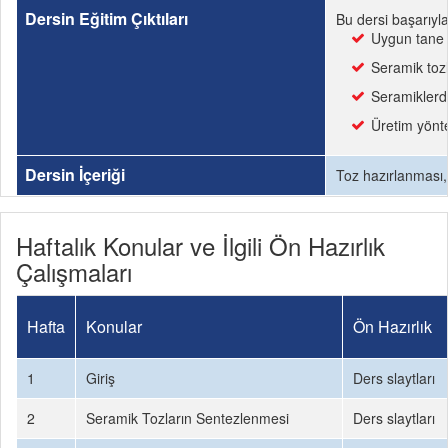
Dersin Eğitim Çıktıları
Bu dersi başarıyl
Uygun tane 
Seramik tozl
Seramiklerd
Üretim yönte
Dersin İçeriği
Toz hazırlanması,
Haftalık Konular ve İlgili Ön Hazırlık
Çalışmaları
Hafta
Konular
Ön Hazırlık
1
Giriş
Ders slaytları
2
Seramik Tozların Sentezlenmesi
Ders slaytları