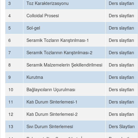
3
Toz Karakterizasyonu
Ders slaytları
4
Colloidal Prosesi
Ders slaytları
5
Sol-gel
Ders slaytları
6
Seramik Tozların Karıştırılması-1
Ders slaytları
7
Seramik Tozlarının Karıştırılması-2
Ders slaytları
8
Seramik Malzemelerin Şekillendirilmesi
Ders slaytları
9
Kurutma
Ders slaytları
10
Bağlayıcıların Uçurulması
Ders slaytları
11
Katı Durum Sinterlemesi-1
Ders slaytları
12
Katı Durum Sinterlemesi-2
Ders slaytları
13
Sıvı Durum Sinterlemesi
Ders Slaytları