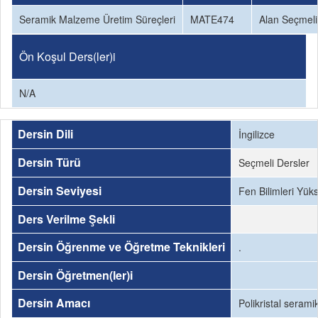
Seramik Malzeme Üretim Süreçleri
MATE474
Alan Seçmeli
Ön Koşul Ders(ler)i
N/A
Dersin Dili
İngilizce
Dersin Türü
Seçmeli Dersler
Dersin Seviyesi
Fen Bilimleri Yük
Ders Verilme Şekli
Dersin Öğrenme ve Öğretme Teknikleri
.
Dersin Öğretmen(ler)i
Dersin Amacı
Polikristal seram