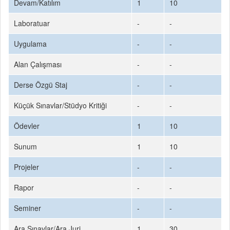
Devam/Katılım
1
10
Laboratuar
-
-
Uygulama
-
-
Alan Çalışması
-
-
Derse Özgü Staj
-
-
Küçük Sınavlar/Stüdyo Kritiği
-
-
Ödevler
1
10
Sunum
1
10
Projeler
-
-
Rapor
-
-
Seminer
-
-
Ara Sınavlar/Ara Juri
1
30