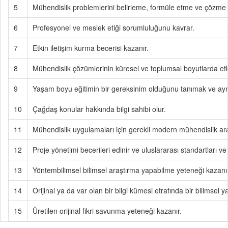
5
Mühendislik problemlerini belirleme, formüle etme ve çözme b
6
Profesyonel ve meslek etiği sorumluluğunu kavrar.
7
Etkin iletişim kurma becerisi kazanır.
8
Mühendislik çözümlerinin küresel ve toplumsal boyutlarda etki
9
Yaşam boyu eğitimin bir gereksinim olduğunu tanımak ve ayn
10
Çağdaş konular hakkında bilgi sahibi olur.
11
Mühendislik uygulamaları için gerekli modern mühendislik araçl
12
Proje yönetimi becerileri edinir ve uluslararası standartları ve 
13
Yöntembilimsel bilimsel araştırma yapabilme yeteneği kazanır
14
Orijinal ya da var olan bir bilgi kümesi etrafında bir bilimse
15
Üretilen orijinal fikri savunma yeteneği kazanır.