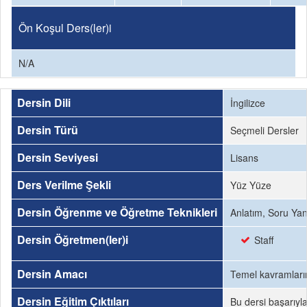
Ön Koşul Ders(ler)i
N/A
Dersin Dili
İngilizce
Dersin Türü
Seçmeli Dersler
Dersin Seviyesi
Lisans
Ders Verilme Şekli
Yüz Yüze
Dersin Öğrenme ve Öğretme Teknikleri
Anlatım, Soru Yanı
Dersin Öğretmen(ler)i
Staff
Dersin Amacı
Temel kavramların
Dersin Eğitim Çıktıları
Bu dersi başarıyl