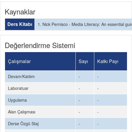
Kaynaklar
Ders Kitabı
1. Nick Pernisco - Media Literacy: An essential guide
Değerlendirme Sistemi
Çalışmalar
Sayı
Katkı Payı
Devam/Katılım
-
-
Laboratuar
-
-
Uygulama
-
-
Alan Çalışması
-
-
Derse Özgü Staj
-
-