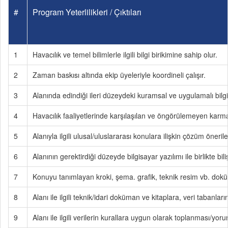
#
Program Yeterlilikleri / Çıktıları
1
Havacılık ve temel bilimlerle ilgili bilgi birikimine sahip olur.
2
Zaman baskısı altında ekip üyeleriyle koordineli çalışır.
3
Alanında edindiği ileri düzeydeki kuramsal ve uygulamalı bilgil
4
Havacılık faaliyetlerinde karşılaşılan ve öngörülemeyen karmaşı
5
Alanıyla ilgili ulusal/uluslararası konulara ilişkin çözüm önerile
6
Alanının gerektirdiği düzeyde bilgisayar yazılımı ile birlikte biliş
7
Konuyu tanımlayan kroki, şema. grafik, teknik resim vb. doküm
8
Alanı ile ilgili teknik/idari doküman ve kitaplara, veri tabanlar
9
Alanı ile ilgili verilerin kurallara uygun olarak toplanması/y