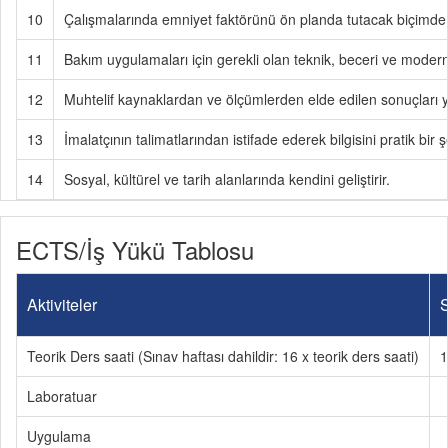
10
Çalışmalarında emniyet faktörünü ön planda tutacak biçimde mes
11
Bakım uygulamaları için gerekli olan teknik, beceri ve modern 
12
Muhtelif kaynaklardan ve ölçümlerden elde edilen sonuçları yo
13
İmalatçının talimatlarından istifade ederek bilgisini pratik bir ş
14
Sosyal, kültürel ve tarih alanlarında kendini geliştirir.
ECTS/İş Yükü Tablosu
Aktiviteler
S
Teorik Ders saati (Sınav haftası dahildir: 16 x teorik ders saati)
1
Laboratuar
Uygulama