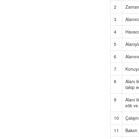
2
Zaman b
3
Alanınd
4
Havacıl
5
Alanıyl
6
Alanını
7
Konuyu 
8
Alanı i
takip e
9
Alanı 
etik ve
10
Çalışma
11
Bakım u