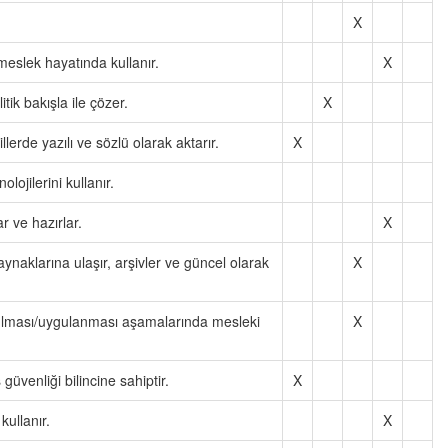
X
 meslek hayatında kullanır.
X
tik bakışla ile çözer.
X
illerde yazılı ve sözlü olarak aktarır.
X
olojilerini kullanır.
r ve hazırlar.
X
kaynaklarına ulaşır, arşivler ve güncel olarak
X
yurulması/uygulanması aşamalarında mesleki
X
üvenliği bilincine sahiptir.
X
kullanır.
X