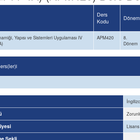
Ders
Dönem
Kodu
amiği, Yapısı ve Sistemleri Uygulaması IV
APM420
8.
A)
Dönem
rs(ler)i
İngiliz
ü
Zorunl
iyesi
Lisans
me Şekli