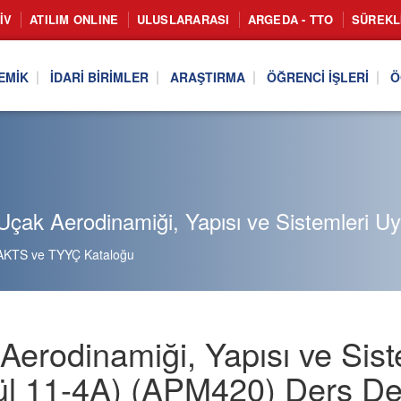
IV
ATILIM ONLINE
ULUSLARARASI
ARGEDA - TTO
SÜREKL
EMIK
İDARI BIRIMLER
ARAŞTIRMA
ÖĞRENCI İŞLERI
Ö
çak Aerodinamiği, Yapısı ve Sistemleri U
AKTS ve TYYÇ Kataloğu
Aerodinamiği, Yapısı ve Sis
l 11-4A) (APM420) Ders Det