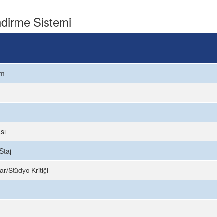
dirme Sistemi
ım
sı
Staj
ar/Stüdyo Kritiği