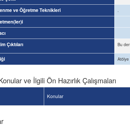
enme ve Öğretme Teknikleri
.
etmen(ler)i
acı
im Çıktıları
Bu der
iği
Atölye
Konular ve İlgili Ön Hazırlık Çalışmaları
Konular
ar