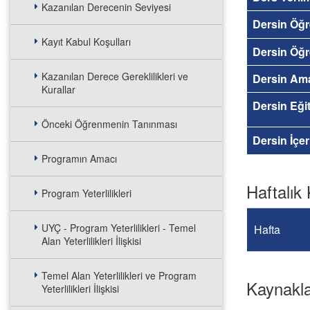
Kazanılan Derecenin Seviyesi
Dersin Öğr
Kayıt Kabul Koşulları
Dersin Öğr
Kazanılan Derece Gereklilikleri ve
Dersin Am
Kurallar
Dersin Eğit
Önceki Öğrenmenin Tanınması
Dersin İçer
Programın Amacı
Haftalık 
Program Yeterlilikleri
UYÇ - Program Yeterlilikleri - Temel
Hafta
Alan Yeterlilikleri İlişkisi
Temel Alan Yeterlilikleri ve Program
Kaynakl
Yeterlilikleri İlişkisi