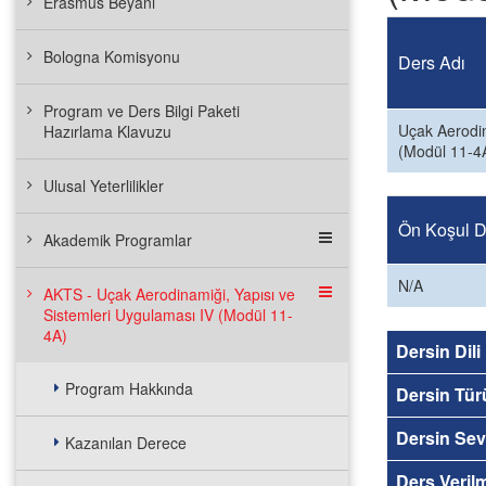
Erasmus Beyanı
Bologna Komisyonu
Ders Adı
Program ve Ders Bilgi Paketi
Uçak Aerodin
Hazırlama Klavuzu
(Modül 11-4
Ulusal Yeterlilikler
Ön Koşul De
Akademik Programlar
N/A
AKTS - Uçak Aerodinamiği, Yapısı ve
Sistemleri Uygulaması IV (Modül 11-
4A)
Dersin Dili
Program Hakkında
Dersin Tür
Dersin Sev
Kazanılan Derece
Ders Veril