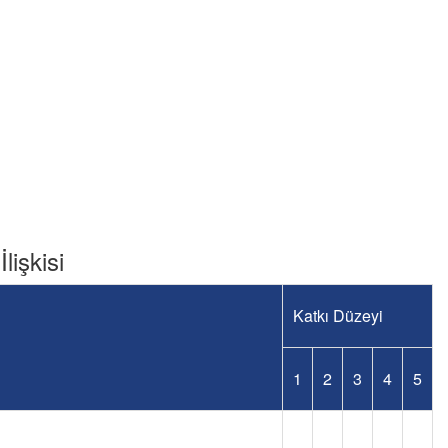
lişkisi
Katkı Düzeyi
1
2
3
4
5