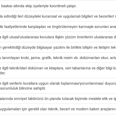
askısı altında ekip üyeleriyle koordineli çalışır.
a edindiği ileri düzeydeki kuramsal ve uygulamalı bilgileri ve becerileri
ık faaliyetlerinde karşılaşılan ve öngörülemeyen karmaşık sorunları anali
a ilgili ulusal/uluslararası konulara ilişkin çözüm önerilerini uluslararası d
n gerektirdiği düzeyde bilgisayar yazılımı ile birlikte bilişim ve iletişim tekn
tanımlayan kroki, şema. grafik, teknik resim vb. dokümanları okur, anla
le ilgili teknik/idari doküman ve kitaplara, veri tabanlarına ve diğer bilgi 
der.
ile ilgili verilerin kurallara uygun olarak toplanması/yorumlanması/ du
 sorumluluk bilincine sahiptir.
larında emniyet faktörünü ön planda tutacak biçimde mesleki etik ve iş g
ygulamaları için gerekli olan teknik, beceri ve modern bakım araçlarını 