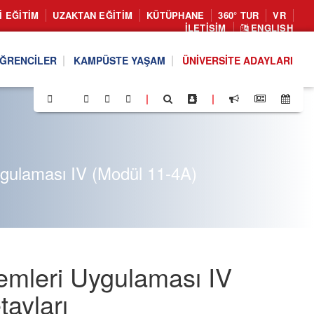
I EĞITIM
UZAKTAN EĞITIM
KÜTÜPHANE
360° TUR
VR
İLETIŞIM
ENGLISH
ĞRENCILER
KAMPÜSTE YAŞAM
ÜNIVERSITE ADAYLARI
|
|
ygulaması IV (Modül 11-4A)
temleri Uygulaması IV
ayları