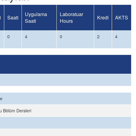
Uygulama
Laboratuar
i
Saati
Kredi
AKTS
Saati
Hours
0
4
0
2
4
ce
u Bölüm Dersleri