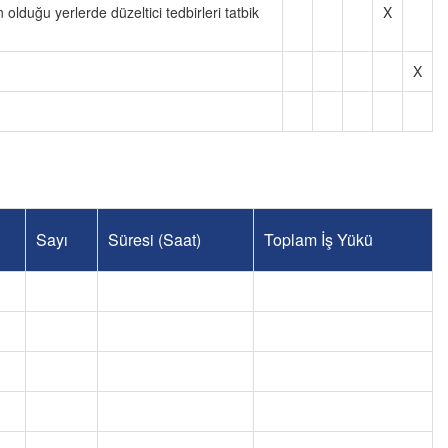
lduğu yerlerde düzeltici tedbirleri tatbik
X
.
X
Sayı
Süresi (Saat)
Toplam İş Yükü