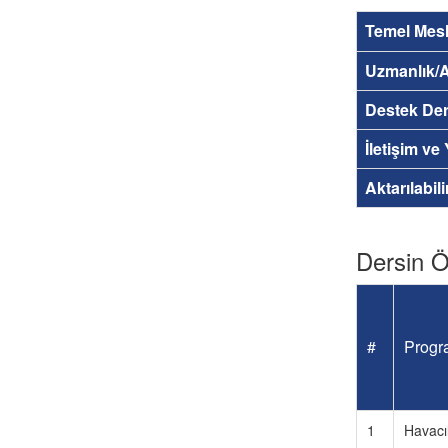
Temel Mesl
Uzmanlık/A
Destek Der
İletişim ve
Aktarılabil
Dersin Öğ
#
Progra
1
Havacıl