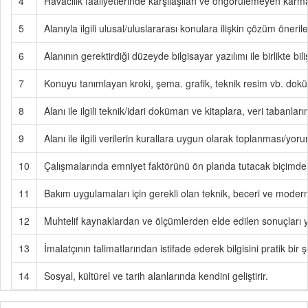
4
Havacılık faaliyetlerinde karşılaşılan ve öngörülemeyen karmaşı
5
Alanıyla ilgili ulusal/uluslararası konulara ilişkin çözüm önerile
6
Alanının gerektirdiği düzeyde bilgisayar yazılımı ile birlikte biliş
7
Konuyu tanımlayan kroki, şema. grafik, teknik resim vb. doküm
8
Alanı ile ilgili teknik/idari doküman ve kitaplara, veri tabanlar
9
Alanı ile ilgili verilerin kurallara uygun olarak toplanması/y
10
Çalışmalarında emniyet faktörünü ön planda tutacak biçimde mes
11
Bakım uygulamaları için gerekli olan teknik, beceri ve modern 
12
Muhtelif kaynaklardan ve ölçümlerden elde edilen sonuçları yo
13
İmalatçının talimatlarından istifade ederek bilgisini pratik bir ş
14
Sosyal, kültürel ve tarih alanlarında kendini geliştirir.