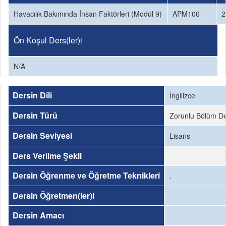
Havacılık Bakımında İnsan Faktörleri (Modül 9)
APM106
2
Ön Koşul Ders(ler)i
N/A
Dersin Dili
İngilizce
Dersin Türü
Zorunlu Bölüm De
Dersin Seviyesi
Lisans
Ders Verilme Şekli
Dersin Öğrenme ve Öğretme Teknikleri
.
Dersin Öğretmen(ler)i
Dersin Amacı