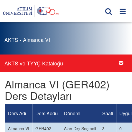
AKTS - Almanca VI
AKTS ve TYYÇ Kataloğu
Almanca VI (GER402)
Ders Detayları
Ders Adı
Ders Kodu
Dönemi
Saati
Uygul
Almanca VI
GER402
Alan Dışı Seçmeli
3
0