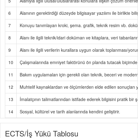
5
Alanıyla ilgili ulusal/uluslararası konulara ilişkin çözüm önerile
6
Alanının gerektirdiği düzeyde bilgisayar yazılımı ile birlikte biliş
7
Konuyu tanımlayan kroki, şema. grafik, teknik resim vb. doküm
8
Alanı ile ilgili teknik/idari doküman ve kitaplara, veri tabanlar
9
Alanı ile ilgili verilerin kurallara uygun olarak toplanması/y
10
Çalışmalarında emniyet faktörünü ön planda tutacak biçimde mes
11
Bakım uygulamaları için gerekli olan teknik, beceri ve modern 
12
Muhtelif kaynaklardan ve ölçümlerden elde edilen sonuçları yo
13
İmalatçının talimatlarından istifade ederek bilgisini pratik bir ş
14
Sosyal, kültürel ve tarih alanlarında kendini geliştirir.
ECTS/İş Yükü Tablosu