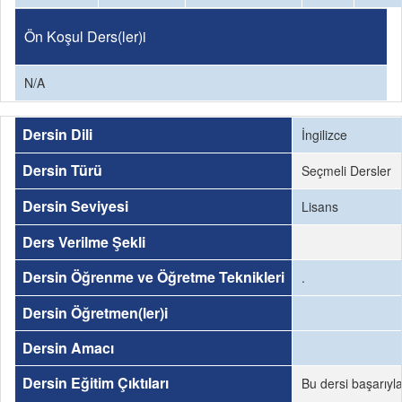
Ön Koşul Ders(ler)i
N/A
Dersin Dili
İngilizce
Dersin Türü
Seçmeli Dersler
Dersin Seviyesi
Lisans
Ders Verilme Şekli
Dersin Öğrenme ve Öğretme Teknikleri
.
Dersin Öğretmen(ler)i
Dersin Amacı
Dersin Eğitim Çıktıları
Bu dersi başarıyl