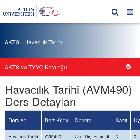
AKTS - Havacılık Tarihi
AKTS ve TYYÇ Kataloğu
Havacılık Tarihi (AVM490)
Ders Detayları
Ders Adı
Ders Kodu
Dönemi
Saati
Uy
Havacılık Tarihi
AVM490
Alan Dışı Seçmeli
3
0