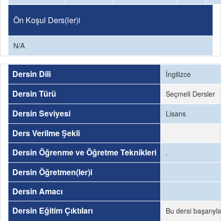
Ön Koşul Ders(ler)i
N/A
Dersin Dili
İngilizce
Dersin Türü
Seçmeli Dersler
Dersin Seviyesi
Lisans
Ders Verilme Şekli
Dersin Öğrenme ve Öğretme Teknikleri
.
Dersin Öğretmen(ler)i
Dersin Amacı
Dersin Eğitim Çıktıları
Bu dersi başarıyl