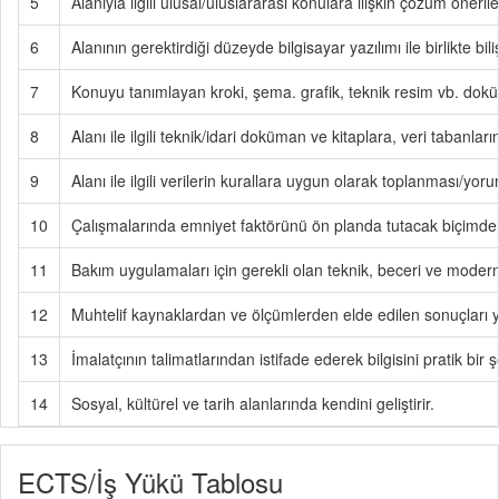
5
Alanıyla ilgili ulusal/uluslararası konulara ilişkin çözüm önerile
6
Alanının gerektirdiği düzeyde bilgisayar yazılımı ile birlikte biliş
7
Konuyu tanımlayan kroki, şema. grafik, teknik resim vb. doküm
8
Alanı ile ilgili teknik/idari doküman ve kitaplara, veri tabanlar
9
Alanı ile ilgili verilerin kurallara uygun olarak toplanması/y
10
Çalışmalarında emniyet faktörünü ön planda tutacak biçimde mes
11
Bakım uygulamaları için gerekli olan teknik, beceri ve modern 
12
Muhtelif kaynaklardan ve ölçümlerden elde edilen sonuçları yo
13
İmalatçının talimatlarından istifade ederek bilgisini pratik bir ş
14
Sosyal, kültürel ve tarih alanlarında kendini geliştirir.
ECTS/İş Yükü Tablosu