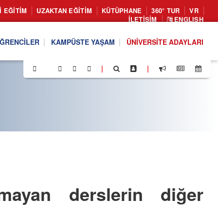
I EĞITIM
UZAKTAN EĞITIM
KÜTÜPHANE
360° TUR
VR
İLETIŞIM
ENGLISH
ĞRENCILER
KAMPÜSTE YAŞAM
ÜNIVERSITE ADAYLARI
|
|
lmayan derslerin diğer