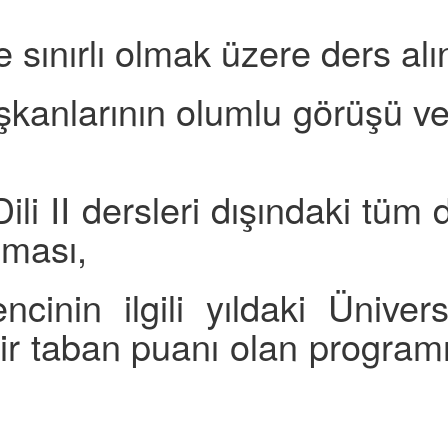
 sınırlı olmak üzere ders al
nlarının olumlu görüşü ve y
i II dersleri dışındaki tüm d
olması,
n ilgili yıldaki Üniversi
 taban puanı olan programın 