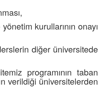
ınması,
önetim kurullarının onayı
erslerin diğer üniversitede
temiz programının taban
verildiği üniversitelerden