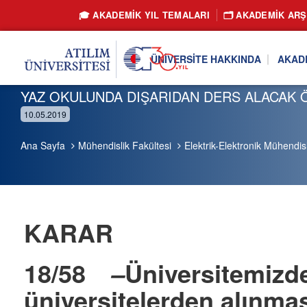
🎓 AKADEMİK YIL TEMALARI
🗂️ AKADEMIK ARŞ
ÜNIVERSITE HAKKINDA
AKAD
YAZ OKULUNDA DIŞARIDAN DERS ALACAK 
10.05.2019
Ana Sayfa
Mühendislik Fakültesi
Elektrik-Elektronik Mühendisl
KARAR
18/58
Üniversitemiz
–
üniversitelerden alınm