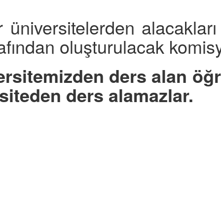
iversitelerden alacakları n
arafından oluşturulacak komis
rsitemizden ders alan öğren
siteden ders alamazlar.