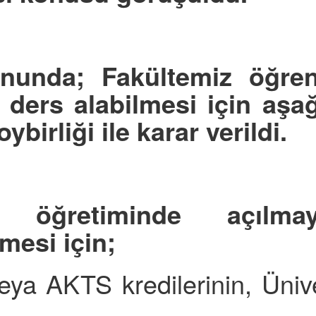
nunda; Fakültemiz öğren
n ders alabilmesi için aş
birliği ile karar verildi.
z öğretiminde açılma
mesi için;
 AKTS kredilerinin, Üniver