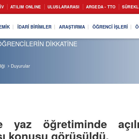
IV
ATILIM ONLINE
ULUSLARARASI
ARGEDA - TTO
SÜREKL
EMIK
İDARI BIRIMLER
ARAŞTIRMA
ÖĞRENCI İŞLERI
Ö
ÖĞRENCİLERİN DİKKATİNE
iği
Duyurular
de yaz öğretiminde açı
ası konusu görüşüldü.