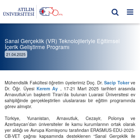
Sanal Gerçeklik (VR) Teknolojileriyle Eğitimsel
İçerik Geliştirme Programı
21.04.2025
Mühendislik Fakültesi öğretim üyelerimiz Doç. Dr.
Sacip Toker
ve
Dr. Öğr. Üyesi
Kerem Ay
, 17-21 Mart 2025 tarihleri arasında
Arnavutluk’un başkenti Tiran’da bulunan Luarasi Üniversitesi ev
sahipliğinde gerçekleştirilen uluslararası bir eğitim programında
görev almıştır.
Türkiye, Yunanistan, Arnavutluk, Cezayir, Polonya ve
Azerbaycan’dan üniversiteler ile kamu kurumlarının ortak olarak
yer aldığı ve Avrupa Komisyonu tarafından ERASMUS-EDU-2023-
CB-VET çağrısı kapsamında desteklenen “Sanal Gerçeklik ile