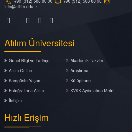
+90 (312) 586 80 00
+90 (312) 586 80 90
info@atilim.edu.tr
Atılım
Üniversitesi
Genel Bilgi ve Tarihçe
Akademik Takvim
Atılım Online
Araştırma
Kampüste Yaşam
Kütüphane
Fotoğraflarla Atılım
KVKK Aydınlatma Metni
İletişim
Hızlı
Erişim