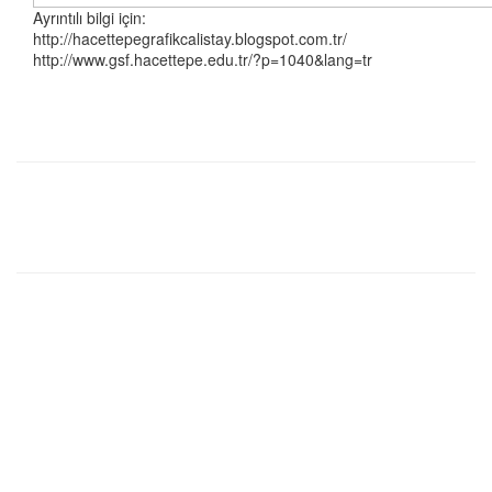
Ayrıntılı bilgi için:
http://hacettepegrafikcalistay.blogspot.com.tr/
http://www.gsf.hacettepe.edu.tr/?p=1040&lang=tr