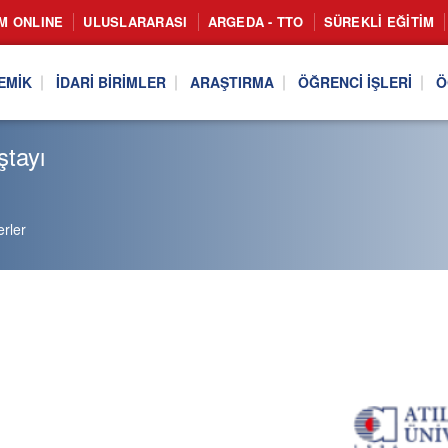
IM ONLINE
ULUSLARARASI
ARGEDA - TTO
SÜREKLI EĞITIM
EMIK
İDARI BIRIMLER
ARAŞTIRMA
ÖĞRENCI İŞLERI
Ö
ştayı
rler