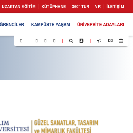
UZAKTAN EĞITIM
KÜTÜPHANE
360° TUR
VR
İLETIŞIM
ĞRENCILER
KAMPÜSTE YAŞAM
ÜNIVERSITE ADAYLARI
|
|