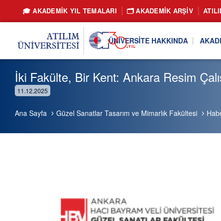
🎓 AKADEMİK YIL TEMALARI
🗂️ AKADEMIK ARŞIV
ATIL
ÜNIVERSITE HAKKINDA
AKAD
İki Fakülte, Bir Kent: Ankara Resim Çalı
11.12.2025
Ana Sayfa
Güzel Sanatlar Tasarım ve Mimarlık Fakültesi
Habe