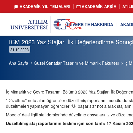
🎓 AKADEMİK YIL TEMALARI
🗂️ AKADEMIK ARŞIV
ATIL
ÜNIVERSITE HAKKINDA
AKAD
ICM 2023 Yaz Stajları İlk Değerlendirme Sonuçl
31.10.2023
Ana Sayfa
Güzel Sanatlar Tasarım ve Mimarlık Fakültesi
İç M
İç Mimarlık ve Çevre Tasarımı Bölümü 2023 Yaz Stajları İlk Değerlend
"Düzeltme" notu alan öğrenciler düzeltilmiş raporlarını moodle dersl
düzeltmeleri yapmayan öğrenciler "U- başarısız" not alarak stajların
Moodle’ daki ilgili staj derslerinde düzeltme dosyalarınız ve düzeltmel
Düzeltilmiş staj raporlarının teslimi için son tarih: 17 Kasım 2