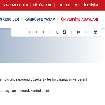
UZAKTAN EĞITIM
KÜTÜPHANE
360° TUR
VR
İLETIŞIM
ĞRENCILER
KAMPÜSTE YAŞAM
ÜNIVERSITE ADAYLARI
|
|
tme notu alıp raporunu düzelterek teslim yapmayan ve gerekli
u dosyaları indirerek kontrol ediniz.