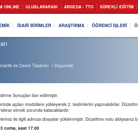
IM ONLINE
ULUSLARARASI
ARGEDA - TTO
SÜREKLI EĞITIM
EMIK
İDARI BIRIMLER
ARAŞTIRMA
ÖĞRENCI İŞLERI
Ö
arı
imarlık ve Çevre Tasarımı
Duyurular
irme Sonuçları ilan edilmiştir.
erinde açılan modüllere yükleyerek 2. teslimlerini yapmalıdırlar. Düzel
ı tekrar etmek zorunda kalacaklardır.
eriniz ile ilgili adınıza dosyalar yüklenmiştir. Düzeltme notu aldıysanız b
023 cuma, saat 17.00