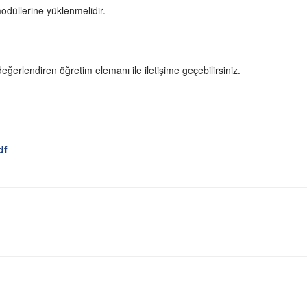
modüllerine yüklenmelidir.
ı değerlendiren öğretim elemanı ile iletişime geçebilirsiniz.
df