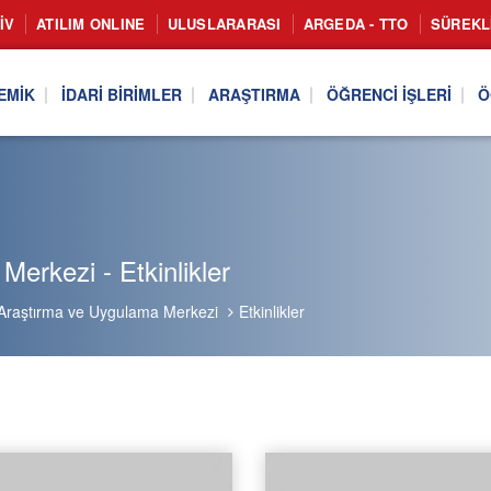
IV
ATILIM ONLINE
ULUSLARARASI
ARGEDA - TTO
SÜREKL
EMIK
İDARI BIRIMLER
ARAŞTIRMA
ÖĞRENCI İŞLERI
Ö
erkezi - Etkinlikler
 Araştırma ve Uygulama Merkezi
Etkinlikler