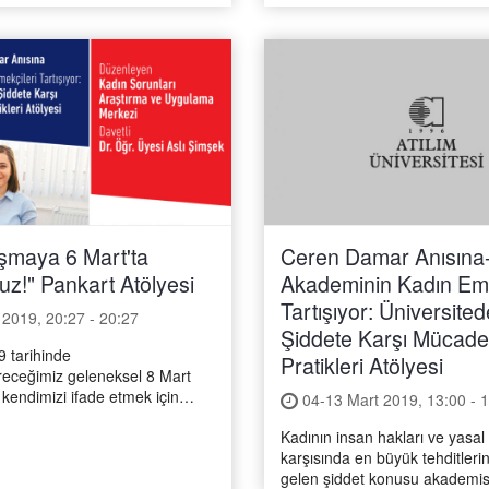
şmaya 6 Mart'ta
Ceren Damar Anısına
uz!" Pankart Atölyesi
Akademinin Kadın Eme
Tartışıyor: Üniversited
2019, 20:27 - 20:27
Şiddete Karşı Mücade
9 tarihinde
Pratikleri Atölyesi
ireceğimiz geleneksel 8 Mart
 kendimizi ifade etmek için
04-13 Mart 2019, 13:00 - 
mız pankartları birlikte
Kadının insan hakları ve yasal
dayanışmaya başlıyoruz. Not:
karşısında en büyük tehditleri
 kullanmak istedikleri
gelen şiddet konusu akademi
 kendileri getirecektir.