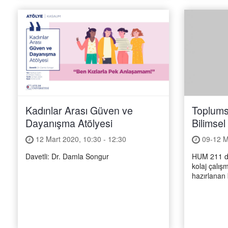
Kadınlar Arası Güven ve
Toplumsa
Dayanışma Atölyesi
Bilimsel
12 Mart 2020, 10:30 - 12:30
09-12 Ma
Davetli: Dr. Damla Songur
HUM 211 der
kolaj çalışm
hazırlanan 
vermesi iç
Kadriye Za
sergileniyor