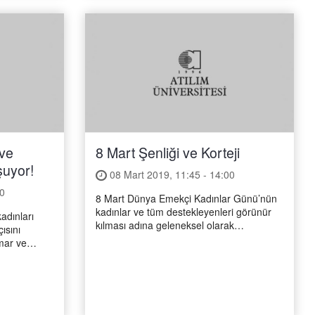
 ve
8 Mart Şenliği ve Korteji
şuyor!
08 Mart 2019, 11:45 - 14:00
0
8 Mart Dünya Emekçi Kadınlar Günü’nün
kadınlar ve tüm destekleyenleri görünür
kadınları
kılması adına geleneksel olarak
ısını
gerçekleştirdiğimiz 8 Mart korteji ve şenliği
imar ve
4. kez gerçekleşecek.
 Bizlerle