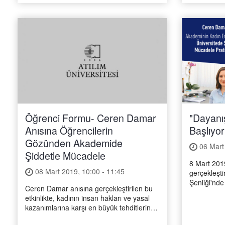
Öğrenci Formu- Ceren Damar
"Dayanı
Anısına Öğrencilerin
Başlıyor
Gözünden Akademide
06 Mart 
Şiddetle Mücadele
8 Mart 201
08 Mart 2019, 10:00 - 11:45
gerçekleşt
Şenliği'nde
Ceren Damar anısına gerçekleştirilen bu
kullanacağı
etkinlikte, kadının insan hakları ve yasal
hazırlıyor, 
kazanımlarına karşı en büyük tehditlerin
Katılımcılar
başında gelen şiddet ve şiddetle
malzemeleri