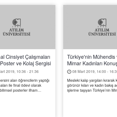
l Cinsiyet Çalışmaları
Türkiye'nin Mühendis
 Poster ve Kolaj Sergisi
Mimar Kadınları Konu
rt 2019, 10:36 - 21:36
08 Mart 2019, 14:00 - 16:3
sini alan öğrencilerin yaptığı
Mesleki kalıp yargıları kırarak 
aları ile final ödevi olarak
görünür kılan ve kadın bakış aç
bilimsel posterler ilham
işlerine taşıyan Türkiye’nin M
in 8- 13 Mart 2019 arasında
Mühendis Kadınları konuşacak!
im Kütüphanesi’nde
deneyimlerini paylaşacak..
.