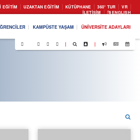
I EĞITIM
UZAKTAN EĞITIM
KÜTÜPHANE
360° TUR
VR
İLETIŞIM
ENGLISH
ĞRENCILER
KAMPÜSTE YAŞAM
ÜNIVERSITE ADAYLARI
|
|