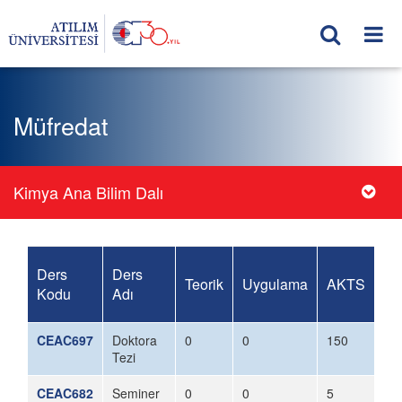
Müfredat
Kimya Ana Bilim Dalı
Ders
Ders
Teorik
Uygulama
AKTS
Kodu
Adı
CEAC697
Doktora
0
0
150
Tezi
CEAC682
Seminer
0
0
5