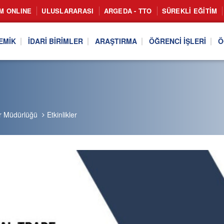
IM ONLINE
ULUSLARARASI
ARGEDA - TTO
SÜREKLI EĞITIM
EMIK
İDARI BIRIMLER
ARAŞTIRMA
ÖĞRENCI İŞLERI
Ö
er Müdürlüğü
Etkinlikler