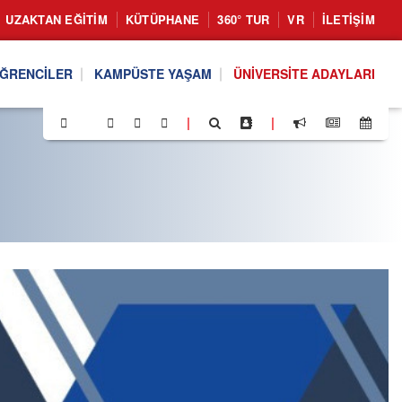
UZAKTAN EĞITIM
KÜTÜPHANE
360° TUR
VR
İLETIŞIM
ĞRENCILER
KAMPÜSTE YAŞAM
ÜNIVERSITE ADAYLARI
|
|