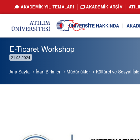
🎓 AKADEMİK YIL TEMALARI
🗂️ AKADEMIK ARŞIV
ATIL
ÜNIVERSITE HAKKINDA
AKAD
E-Ticaret Workshop
21.03.2024
Ana Sayfa
İdari Birimler
Müdürlükler
Kültürel ve Sosyal İşl