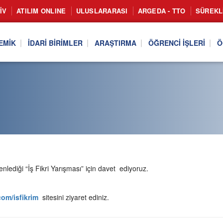
IV
ATILIM ONLINE
ULUSLARARASI
ARGEDA - TTO
SÜREKL
EMIK
İDARI BIRIMLER
ARAŞTIRMA
ÖĞRENCI İŞLERI
Ö
enlediği “İş Fikri Yarışması” için davet ediyoruz.
om/isfikrim
sitesini ziyaret ediniz.