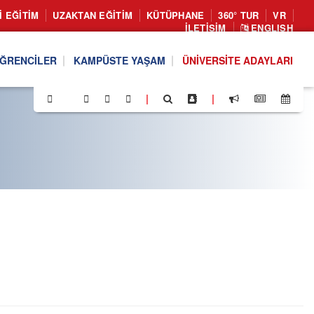
I EĞITIM
UZAKTAN EĞITIM
KÜTÜPHANE
360° TUR
VR
İLETIŞIM
ENGLISH
ĞRENCILER
KAMPÜSTE YAŞAM
ÜNIVERSITE ADAYLARI
|
|