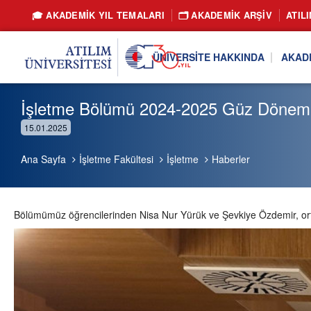
🎓 AKADEMİK YIL TEMALARI
🗂️ AKADEMIK ARŞIV
ATIL
ÜNIVERSITE HAKKINDA
AKAD
İşletme Bölümü 2024-2025 Güz Dönemi O
15.01.2025
Ana Sayfa
İşletme Fakültesi
İşletme
Haberler
Bölümümüz öğrencilerinden Nisa Nur Yürük ve Şevkiye Özdemir, ortak