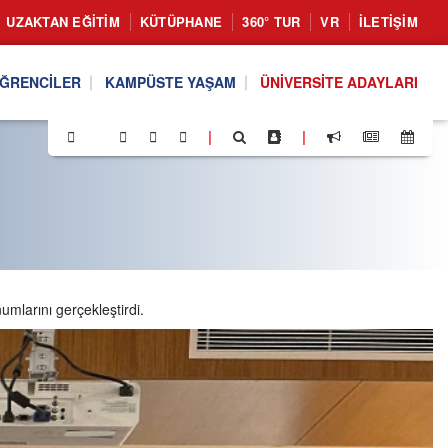
UZAKTAN EĞITIM
KÜTÜPHANE
360° TUR
VR
İLETIŞIM
ĞRENCILER
KAMPÜSTE YAŞAM
ÜNIVERSITE ADAYLARI
|
|
mlarını gerçekleştirdi.