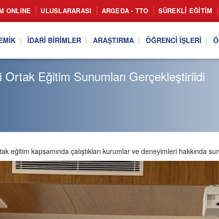
IM ONLINE
ULUSLARARASI
ARGEDA - TTO
SÜREKLI EĞITIM
EMIK
İDARI BIRIMLER
ARAŞTIRMA
ÖĞRENCI İŞLERI
Ö
rtak Eğitim Sunumları Gerçekleştirildi
 eğitim kapsamında çalıştıkları kurumlar ve deneyimleri hakkında sunu