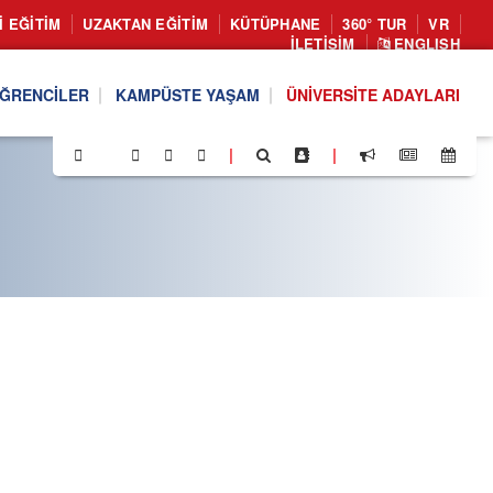
I EĞITIM
UZAKTAN EĞITIM
KÜTÜPHANE
360° TUR
VR
İLETIŞIM
ENGLISH
ĞRENCILER
KAMPÜSTE YAŞAM
ÜNIVERSITE ADAYLARI
|
|