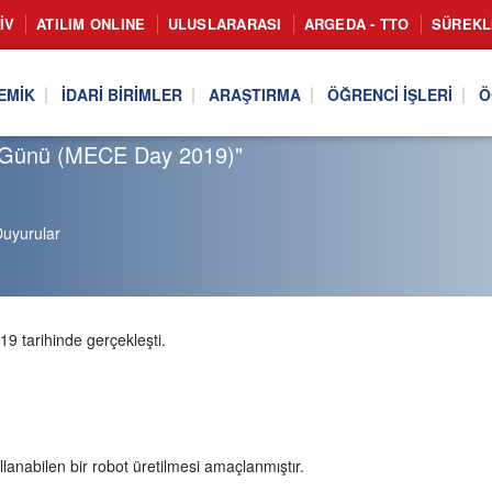
IV
ATILIM ONLINE
ULUSLARARASI
ARGEDA - TTO
SÜREKL
EMIK
İDARI BIRIMLER
ARAŞTIRMA
ÖĞRENCI İŞLERI
Ö
ği Günü (MECE Day 2019)"
uyurular
 tarihinde gerçekleşti.
nabilen bir robot üretilmesi amaçlanmıştır.