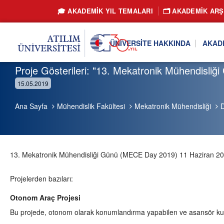
🎓 AKADEMİK YIL TEMALARI
🗂️ AKADEMIK ARŞ
ÜNIVERSITE HAKKINDA
AKAD
Proje Gösterileri: "13. Mekatronik Mühendisli
15.05.2019
Ana Sayfa
Mühendislik Fakültesi
Mekatronik Mühendisliği
D
13. Mekatronik Mühendisliği Günü (MECE Day 2019) 11 Haziran 2019
Projelerden bazıları:
Otonom Araç Projesi
Bu projede, otonom olarak konumlandırma yapabilen ve asansör kulla