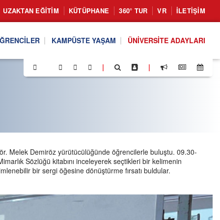
UZAKTAN EĞITIM
KÜTÜPHANE
360° TUR
VR
İLETIŞIM
ĞRENCILER
KAMPÜSTE YAŞAM
ÜNIVERSITE ADAYLARI
|
|
. Melek Demiröz yürütücülüğünde öğrencilerle buluştu. 09.30-
arlık Sözlüğü kitabını inceleyerek seçtikleri bir kelimenin
lenebilir bir sergi öğesine dönüştürme fırsatı buldular.