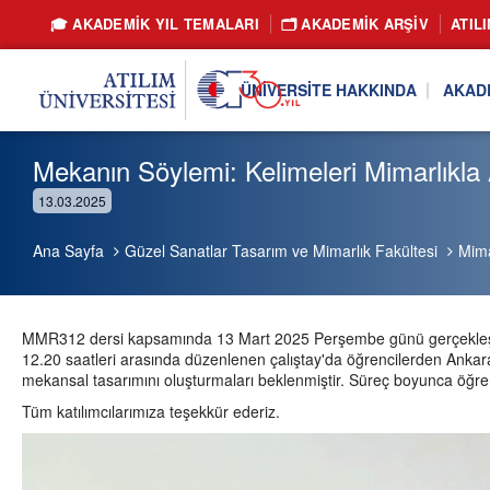
🎓 AKADEMİK YIL TEMALARI
🗂️ AKADEMIK ARŞIV
ATIL
ÜNIVERSITE HAKKINDA
AKAD
Mekanın Söylemi: Kelimeleri Mimarlıkla 
13.03.2025
Ana Sayfa
Güzel Sanatlar Tasarım ve Mimarlık Fakültesi
Mima
MMR312 dersi kapsamında 13 Mart 2025 Perşembe günü gerçekleşen M
12.20 saatleri arasında düzenlenen çalıştay'da öğrencilerden Ankara
mekansal tasarımını oluşturmaları beklenmiştir. Süreç boyunca öğrenc
Tüm katılımcılarımıza teşekkür ederiz.