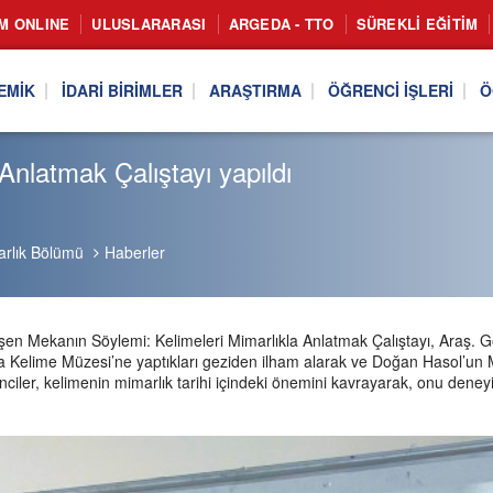
IM ONLINE
ULUSLARARASI
ARGEDA - TTO
SÜREKLI EĞITIM
EMIK
İDARI BIRIMLER
ARAŞTIRMA
ÖĞRENCI İŞLERI
Ö
Anlatmak Çalıştayı yapıldı
rlık Bölümü
Haberler
ekanın Söylemi: Kelimeleri Mimarlıkla Anlatmak Çalıştayı, Araş. Gör
 Kelime Müzesi’ne yaptıkları geziden ilham alarak ve Doğan Hasol’un Mim
iler, kelimenin mimarlık tarihi içindeki önemini kavrayarak, onu deneyim