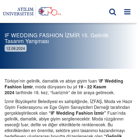
IF WEDDING FASHION İZMİR 15. Gelinlik
Tasarım Yarışması
12.08.2024
Türkiye’nin gelinlik, damatlık ve abiye giyim fuarı
‘IF Wedding
Fashion İzmir
, moda dünyasını bu yıl
19 - 22 Kasım
2024
tarihinde 18. kez, “fuarizmir” de bir araya getirecek.
İzmir Büyükşehir Belediyesi ev sahipliğinde, İZFAŞ, Moda ve Hazır
Giyim Federasyonu ve Ege Giyim Sanayicileri Derneği tarafından
gerçekleştirilecek olan
“IF Wedding Fashion İzmir”
Fuarı’nda
gelinlik, damatlık, abiye giyim sergilenecektir. Moda rüzgârının
eseceği fuar, defile ve diğer etkinliklerle renklenecek. Bu
etkinliklerden en önemlisi, sektöre yeni tasarımcı kazandırmayı
hedefleyen uluslararası boyutta düzenlenecek olan
“Gelinlik