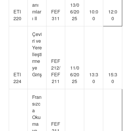
anı
13/0
ETI
mlar
FEF
6/20
10:0
12:0
220
ı II
311
25
0
0
Çevi
ri ve
Yere
lleşti
rme
FEF
ye
212/
11/0
ETI
Giriş
FEF
6/20
13:3
15:3
224
211
25
0
0
Fran
sızc
a
Oku
ma
FEF
ve
211