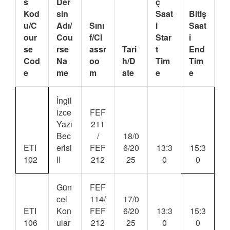
s
Der
ç
Kod
sin
Saat
Bitiş
u/C
Adı/
Sını
i
Saat
our
Cou
f/Cl
Star
i
se
rse
assr
Tari
t
End
Cod
Na
oo
h/D
Tim
Tim
e
me
m
ate
e
e
İngil
izce
FEF
Yazı
211
Bec
/
18/0
ETI
erisi
FEF
6/20
13:3
15:3
102
II
212
25
0
0
Gün
FEF
cel
114/
17/0
ETI
Kon
FEF
6/20
13:3
15:3
106
ular
212
25
0
0