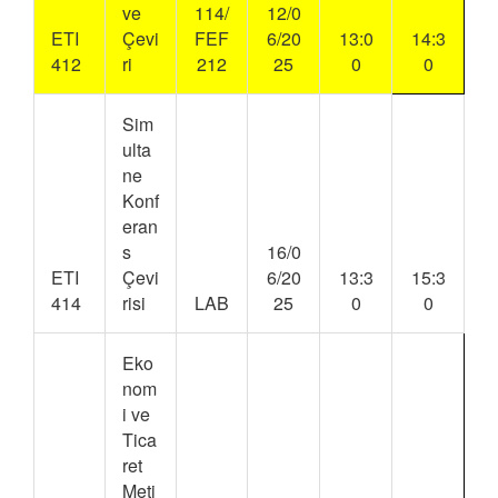
ve
114/
12/0
ETI
Çevi
FEF
6/20
13:0
14:3
412
ri
212
25
0
0
Sim
ulta
ne
Konf
eran
s
16/0
ETI
Çevi
6/20
13:3
15:3
414
risi
LAB
25
0
0
Eko
nom
i ve
Tica
ret
Meti