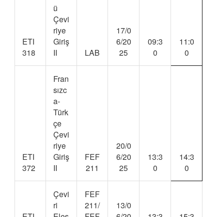
ü
Çevi
riye
17/0
ETI
Giriş
6/20
09:3
11:0
318
II
LAB
25
0
0
Fran
sızc
a-
Türk
çe
Çevi
riye
20/0
ETI
Giriş
FEF
6/20
13:3
14:3
372
II
211
25
0
0
Çevi
FEF
ri
211/
13/0
ETI
Eleş
FEF
6/20
13:3
15:3