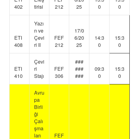
402
tirisi
212
25
0
0
Yazı
n ve
17/0
ETI
Çevi
FEF
6/20
14:3
15:3
408
ri II
212
25
0
0
Çevi
###
ETI
ri
FEF
###
09:3
15:3
410
Stajı
306
###
0
0
Avru
pa
Birli
ği
Çalı
şma
ları
FEF