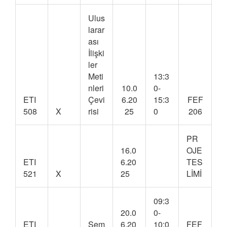
Ulus
larar
ası
İlişki
ler
Meti
13:3
nleri
10.0
0-
ETI
Çevi
6.20
15:3
FEF
508
X
risi
25
0
206
PR
16.0
OJE
ETI
6.20
TES
521
X
25
LİMİ
09:3
20.0
0-
ETI
Sem
6.20
10:0
FEF