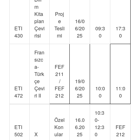
m
Kita
Proj
pları
e
16/0
ETI
Çevi
Tesli
6/20
09:3
17:3
430
risi
mi
25
0
0
Fran
sızc
a-
FEF
Türk
211
çe
/
19/0
ETI
Çevi
FEF
6/20
10:0
11:0
472
ri II
212
25
0
0
10:3
Özel
16.0
0-
ETI
Kon
6.20
12:3
FEF
502
X
ular
25
0
212