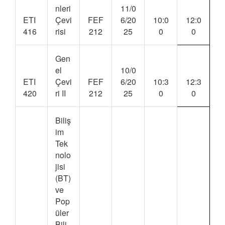
nleri
11/0
ETI
Çevi
FEF
6/20
10:0
12:0
416
risi
212
25
0
0
Gen
el
10/0
ETI
Çevi
FEF
6/20
10:3
12:3
420
ri II
212
25
0
0
Biliş
im
Tek
nolo
jisi
(BT)
ve
Pop
üler
Bili