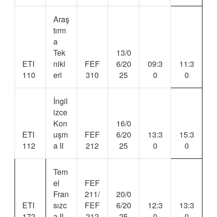
Araş
tırm
a
Tek
13/0
ETI
nikl
FEF
6/20
09:3
11:3
110
eri
310
25
0
0
İngil
izce
Kon
16/0
ETI
uşm
FEF
6/20
13:3
15:3
112
a II
212
25
0
0
Tem
el
FEF
Fran
211/
20/0
ETI
sızc
FEF
6/20
12:3
13:3
172
a II
212
25
0
0