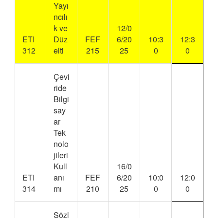
Yayı
ncılı
k ve
12/0
ETI
Düz
FEF
6/20
10:3
12:3
312
elti
215
25
0
0
Çevi
ride
Bilgi
say
ar
Tek
nolo
jileri
Kull
16/0
ETI
anı
FEF
6/20
10:0
12:0
314
mı
210
25
0
0
Sözl