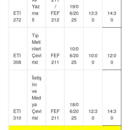
Yaz
/
19/0
ETI
ma
FEF
6/20
13:3
14:3
272
II
212
25
0
0
Tıp
Meti
nleri
10/0
ETI
Çevi
FEF
6/20
10:0
12:0
308
risi
211
25
0
0
İletiş
im
ve
Med
ya
18/0
ETI
Çevi
FEF
6/20
12:3
14:3
310
risi
211
25
0
0