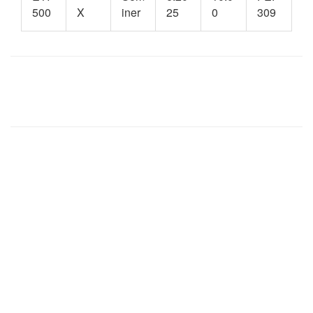
500
X
iner
25
0
309