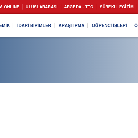
IM ONLINE
ULUSLARARASI
ARGEDA - TTO
SÜREKLI EĞITIM
EMIK
İDARI BIRIMLER
ARAŞTIRMA
ÖĞRENCI İŞLERI
Ö