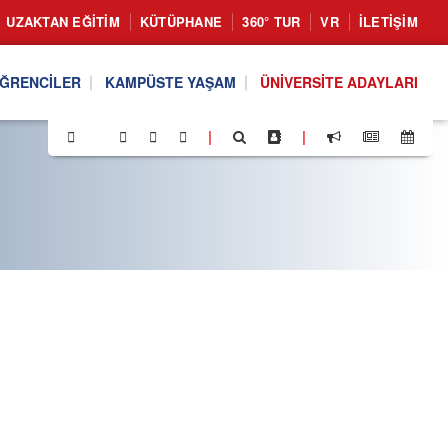
UZAKTAN EĞITIM
KÜTÜPHANE
360° TUR
VR
İLETIŞIM
ĞRENCILER
KAMPÜSTE YAŞAM
ÜNIVERSITE ADAYLARI
|
|